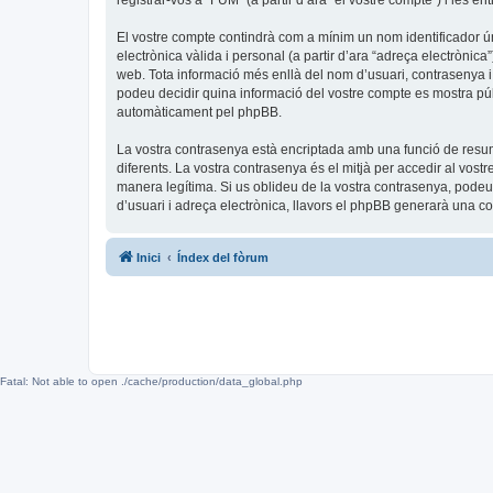
registrar-vos a “FUM” (a partir d’ara “el vostre compte”) i les en
El vostre compte contindrà com a mínim un nom identificador úni
electrònica vàlida i personal (a partir d’ara “adreça electrònica
web. Tota informació més enllà del nom d’usuari, contrasenya i 
podeu decidir quina informació del vostre compte es mostra públ
automàticament pel phpBB.
La vostra contrasenya està encriptada amb una funció de resum 
diferents. La vostra contrasenya és el mitjà per accedir al vos
manera legítima. Si us oblideu de la vostra contrasenya, pode
d’usuari i adreça electrònica, llavors el phpBB generarà una 
Inici
Índex del fòrum
Fatal: Not able to open ./cache/production/data_global.php