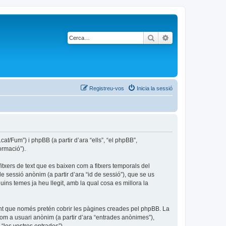
Cerca
Cerca avançada
Registreu-vos
Inicia la sessió
t/Fum”) i phpBB (a partir d’ara “ells”, “el phpBB”,
ormació”).
txers de text que es baixen com a fitxers temporals del
e sessió anònim (a partir d’ara “id de sessió”), que se us
s temes ja heu llegit, amb la qual cosa es millora la
nt que només pretén cobrir les pàgines creades pel phpBB. La
com a usuari anònim (a partir d’ara “entrades anònimes”),