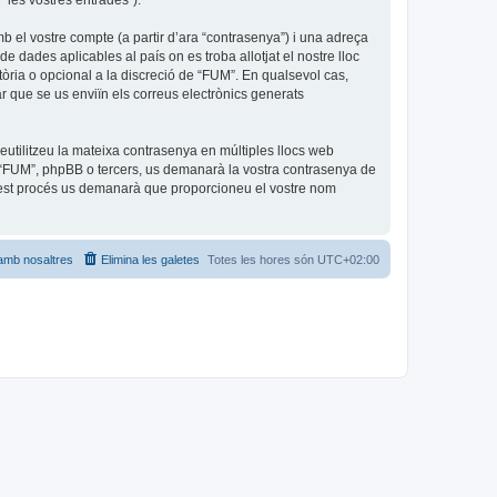
 “les vostres entrades”).
b el vostre compte (a partir d’ara “contrasenya”) i una adreça
de dades aplicables al país on es troba allotjat el nostre lloc
tòria o opcional a la discreció de “FUM”. En qualsevol cas,
r que se us enviïn els correus electrònics generats
utilitzeu la mateixa contrasenya en múltiples llocs web
amb “FUM”, phpBB o tercers, us demanarà la vostra contrasenya de
quest procés us demanarà que proporcioneu el vostre nom
amb nosaltres
Elimina les galetes
Totes les hores són
UTC+02:00