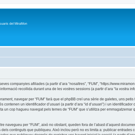
suaris del MiraMon
s companyies afiliades (a partir d’ara “nosaltres”, “FUM”, “https://www.miramon.ca
formació recollida durant una de les vostres sessions (a partir d’ara “la vostra inf
rament, navegar per “FUM” farà que el phpBB creï una sèrie de galetes, uns petis fi
ontenen un identificador d’usuari (a partir d’ara “id d’usuari”) i un identificador d
a un cop hagueu navegat pels temes de “FUM” que s’utilitza per emmagatzemar quin
tre navegueu per “FUM”, això no obstant, queden fora de l’abast d’aquest docume
dels continguts que publiqueu. Això inclou però no es limita a: publicar entrades 