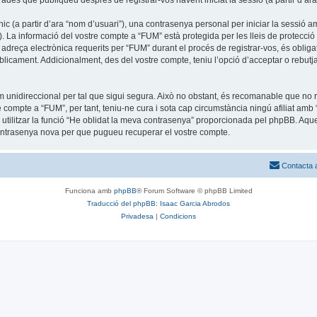
trades que publiqueu després de registrar-vos havent iniciat la sessió (a partir d’ara
c (a partir d’ara “nom d’usuari”), una contrasenya personal per iniciar la sessió am
”). La informació del vostre compte a “FUM” està protegida per les lleis de protecció 
adreça electrònica requerits per “FUM” durant el procés de registrar-vos, és obliga
icament. Addicionalment, des del vostre compte, teniu l’opció d’acceptar o rebutja
unidireccional per tal que sigui segura. Això no obstant, és recomanable que no re
tre compte a “FUM”, per tant, teniu-ne cura i sota cap circumstància ningú afiliat 
u utilitzar la funció “He oblidat la meva contrasenya” proporcionada pel phpBB. A
contrasenya nova per que pugueu recuperar el vostre compte.
Contacta 
Funciona amb
phpBB
® Forum Software © phpBB Limited
Traducció del phpBB: Isaac Garcia Abrodos
Privadesa
|
Condicions