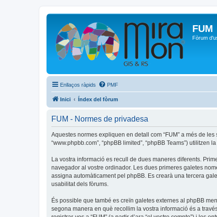
FUM
Fòrum d'u
Enllaços ràpids
PMF
Inici
Índex del fòrum
FUM - Normes de privadesa
Aquestes normes expliquen en detall com “FUM” a més de les seve
“www.phpbb.com”, “phpBB limited”, “phpBB Teams”) utilitzen la in
La vostra informació es recull de dues maneres diferents. Prime
navegador al vostre ordinador. Les dues primeres galetes només c
assigna automàticament pel phpBB. Es crearà una tercera galet
usabilitat dels fòrums.
És possible que també es creïn galetes externes al phpBB men
segona manera en què recollim la vostra informació és a través 