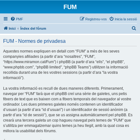
FUM
PMF
Registreu-vos
Inicia la sessió
C
Inici
Índex del fòrum
e
FUM - Normes de privadesa
r
c
Aquestes normes expliquen en detall com “FUM” a més de les seves
companyies afiliades (a partir d’ara “nosaltres”, “FUM”,
a
“https://www.miramon.cat/Fum”) i phpBB (a partir d’ara “ells”, “el phpBB”,
“www.phpbb.com”, “phpBB limited”, “phpBB Teams”) utilitzen la informació
recollida durant una de les vostres sessions (a partir d’ara “la vostra
informació”).
La vostra informació es recull de dues maneres diferents. Primerament,
navegar per “FUM” farà que el phpBB creï una sèrie de galetes, uns petis
fitxers de text que es baixen com a fitxers temporals del navegador al vostre
ordinador. Les dues primeres galetes només contenen un identificador
d’usuari (a partir d’ara “id d’usuari”) i un identificador de sessió anònim (a
partir d’ara “id de sessió”), que se us assigna automàticament pel phpBB. Es
crearà una tercera galeta un cop hagueu navegat pels temes de “FUM” que
s’utilitza per emmagatzemar quins temes ja heu llegit, amb la qual cosa es
millora la usabilitat dels fòrums.