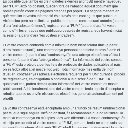
És possible que també es creïn galetes externes al phpBB mentre navegueu
per “FUM”, això no obstant, queden fora de l’abast d’aquest document que
només pretén cobrir les pàgines creades pel phpBB. La segona manera en
què recollim la vostra informació és a través dels continguts que publiqueu.
Això inclou però no es limita a: publicar entrades com a usuari anònim (a partir
d’ara “entrades anònimes”), registrar-vos a “FUM” (a partir d’ara “el vostre
compte”) i les entrades que publiqueu després de registrar-vos havent iniciat
la sessió (a partir d’ara “les vostres entrades”).
El vostre compte contindrà com a mínim un nom identificador únic (a partir
d’ara “nom d’usuari”), una contrasenya personal per iniciar la sessió amb el
vostre compte (a partir d’ara “contrasenya”) i una adreça electrònica vàlida i
personal (a partir d’ara “adreça electrònica”). La informació del vostre compte
a “FUM” està protegida per les lleis de protecció de dades aplicables al país
on es troba allotjat el nostre lloc web. Tota informació més enllà del nom
d’usuari, contrasenya i adreça electrònica requerits per “FUM” durant el procés
de registrar-vos, és obligatòria o opcional a la discreció de “FUM”. En
qualsevol cas, podeu decidir quina informació del vostre compte es mostra
públicament. Addicionalment, des del vostre compte, teniu l’opció d’acceptar o
rebutjar que se us enviïn els correus electrònics generats automàticament pel
phpBB.
La vostra contrasenya està encriptada amb una funció de resum unidireccional
per tal que sigui segura. Això no obstant, és recomanable que no reutilitzeu la
mateixa contrasenya en múltiples llocs web diferents. La vostra contrasenya és
el mitjà per accedir al vostre compte a “FUM”, per tant, teniu-ne cura i sota cap
circumstància ningú afiliat amb “FUM”, phpBB o tercers, us demanarà la vostra