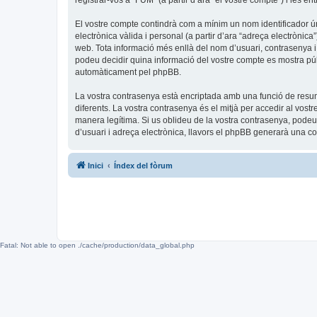
registrar-vos a “FUM” (a partir d’ara “el vostre compte”) i les en
El vostre compte contindrà com a mínim un nom identificador úni
electrònica vàlida i personal (a partir d’ara “adreça electrònica
web. Tota informació més enllà del nom d’usuari, contrasenya i 
podeu decidir quina informació del vostre compte es mostra públ
automàticament pel phpBB.
La vostra contrasenya està encriptada amb una funció de resum 
diferents. La vostra contrasenya és el mitjà per accedir al vos
manera legítima. Si us oblideu de la vostra contrasenya, pode
d’usuari i adreça electrònica, llavors el phpBB generarà una 
Inici
Índex del fòrum
Fatal: Not able to open ./cache/production/data_global.php