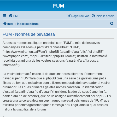
FUM
PMF
Registreu-vos
Inicia la sessió
C
Inici
Índex del fòrum
e
FUM - Normes de privadesa
r
c
Aquestes normes expliquen en detall com “FUM” a més de les seves
companyies afiliades (a partir d’ara “nosaltres”, “FUM”,
a
“https://www.miramon.cat/Fum”) i phpBB (a partir d’ara “ells”, “el phpBB”,
“www.phpbb.com”, “phpBB limited”, “phpBB Teams”) utilitzen la informació
recollida durant una de les vostres sessions (a partir d’ara “la vostra
informació”).
La vostra informació es recull de dues maneres diferents. Primerament,
navegar per “FUM” farà que el phpBB creï una sèrie de galetes, uns petis
fitxers de text que es baixen com a fitxers temporals del navegador al vostre
ordinador. Les dues primeres galetes només contenen un identificador
d’usuari (a partir d’ara “id d’usuari”) i un identificador de sessió anònim (a
partir d’ara “id de sessió”), que se us assigna automàticament pel phpBB. Es
crearà una tercera galeta un cop hagueu navegat pels temes de “FUM” que
s’utilitza per emmagatzemar quins temes ja heu llegit, amb la qual cosa es
millora la usabilitat dels fòrums.