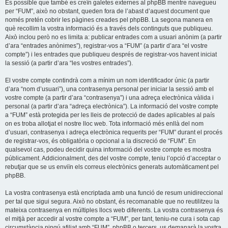
És possible que també es creïn galetes externes al phpBB mentre navegueu
per “FUM”, això no obstant, queden fora de l’abast d’aquest document que
només pretén cobrir les pàgines creades pel phpBB. La segona manera en
què recollim la vostra informació és a través dels continguts que publiqueu.
Això inclou però no es limita a: publicar entrades com a usuari anònim (a partir
d’ara “entrades anònimes”), registrar-vos a “FUM” (a partir d’ara “el vostre
compte”) i les entrades que publiqueu després de registrar-vos havent iniciat
la sessió (a partir d’ara “les vostres entrades”).
El vostre compte contindrà com a mínim un nom identificador únic (a partir
d’ara “nom d’usuari”), una contrasenya personal per iniciar la sessió amb el
vostre compte (a partir d’ara “contrasenya”) i una adreça electrònica vàlida i
personal (a partir d’ara “adreça electrònica”). La informació del vostre compte
a “FUM” està protegida per les lleis de protecció de dades aplicables al país
on es troba allotjat el nostre lloc web. Tota informació més enllà del nom
d’usuari, contrasenya i adreça electrònica requerits per “FUM” durant el procés
de registrar-vos, és obligatòria o opcional a la discreció de “FUM”. En
qualsevol cas, podeu decidir quina informació del vostre compte es mostra
públicament. Addicionalment, des del vostre compte, teniu l’opció d’acceptar o
rebutjar que se us enviïn els correus electrònics generats automàticament pel
phpBB.
La vostra contrasenya està encriptada amb una funció de resum unidireccional
per tal que sigui segura. Això no obstant, és recomanable que no reutilitzeu la
mateixa contrasenya en múltiples llocs web diferents. La vostra contrasenya és
el mitjà per accedir al vostre compte a “FUM”, per tant, teniu-ne cura i sota cap
circumstància ningú afiliat amb “FUM”, phpBB o tercers, us demanarà la vostra