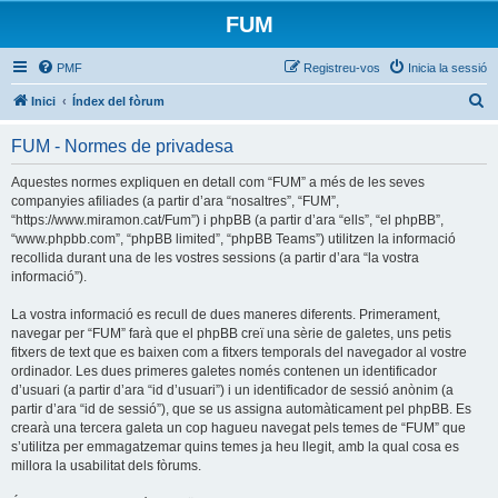
FUM
PMF
Registreu-vos
Inicia la sessió
C
Inici
Índex del fòrum
e
FUM - Normes de privadesa
r
c
Aquestes normes expliquen en detall com “FUM” a més de les seves
companyies afiliades (a partir d’ara “nosaltres”, “FUM”,
a
“https://www.miramon.cat/Fum”) i phpBB (a partir d’ara “ells”, “el phpBB”,
“www.phpbb.com”, “phpBB limited”, “phpBB Teams”) utilitzen la informació
recollida durant una de les vostres sessions (a partir d’ara “la vostra
informació”).
La vostra informació es recull de dues maneres diferents. Primerament,
navegar per “FUM” farà que el phpBB creï una sèrie de galetes, uns petis
fitxers de text que es baixen com a fitxers temporals del navegador al vostre
ordinador. Les dues primeres galetes només contenen un identificador
d’usuari (a partir d’ara “id d’usuari”) i un identificador de sessió anònim (a
partir d’ara “id de sessió”), que se us assigna automàticament pel phpBB. Es
crearà una tercera galeta un cop hagueu navegat pels temes de “FUM” que
s’utilitza per emmagatzemar quins temes ja heu llegit, amb la qual cosa es
millora la usabilitat dels fòrums.