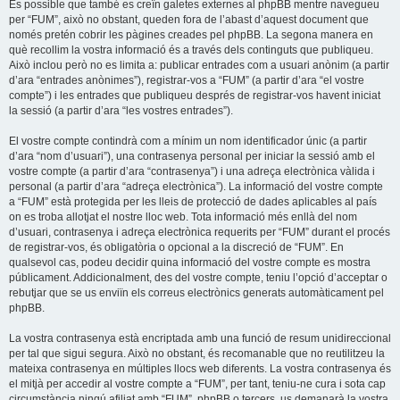
És possible que també es creïn galetes externes al phpBB mentre navegueu
per “FUM”, això no obstant, queden fora de l’abast d’aquest document que
només pretén cobrir les pàgines creades pel phpBB. La segona manera en
què recollim la vostra informació és a través dels continguts que publiqueu.
Això inclou però no es limita a: publicar entrades com a usuari anònim (a partir
d’ara “entrades anònimes”), registrar-vos a “FUM” (a partir d’ara “el vostre
compte”) i les entrades que publiqueu després de registrar-vos havent iniciat
la sessió (a partir d’ara “les vostres entrades”).
El vostre compte contindrà com a mínim un nom identificador únic (a partir
d’ara “nom d’usuari”), una contrasenya personal per iniciar la sessió amb el
vostre compte (a partir d’ara “contrasenya”) i una adreça electrònica vàlida i
personal (a partir d’ara “adreça electrònica”). La informació del vostre compte
a “FUM” està protegida per les lleis de protecció de dades aplicables al país
on es troba allotjat el nostre lloc web. Tota informació més enllà del nom
d’usuari, contrasenya i adreça electrònica requerits per “FUM” durant el procés
de registrar-vos, és obligatòria o opcional a la discreció de “FUM”. En
qualsevol cas, podeu decidir quina informació del vostre compte es mostra
públicament. Addicionalment, des del vostre compte, teniu l’opció d’acceptar o
rebutjar que se us enviïn els correus electrònics generats automàticament pel
phpBB.
La vostra contrasenya està encriptada amb una funció de resum unidireccional
per tal que sigui segura. Això no obstant, és recomanable que no reutilitzeu la
mateixa contrasenya en múltiples llocs web diferents. La vostra contrasenya és
el mitjà per accedir al vostre compte a “FUM”, per tant, teniu-ne cura i sota cap
circumstància ningú afiliat amb “FUM”, phpBB o tercers, us demanarà la vostra