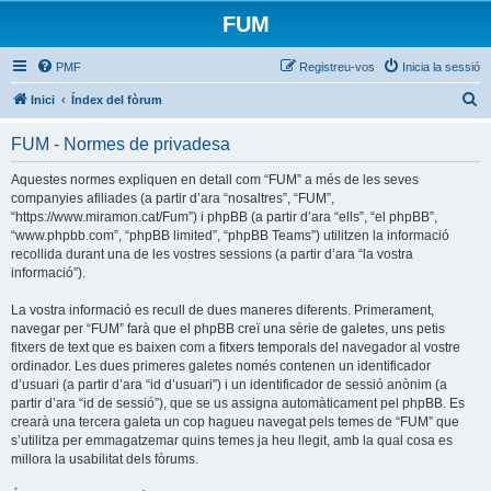
FUM
PMF
Registreu-vos
Inicia la sessió
C
Inici
Índex del fòrum
e
FUM - Normes de privadesa
r
c
Aquestes normes expliquen en detall com “FUM” a més de les seves
companyies afiliades (a partir d’ara “nosaltres”, “FUM”,
a
“https://www.miramon.cat/Fum”) i phpBB (a partir d’ara “ells”, “el phpBB”,
“www.phpbb.com”, “phpBB limited”, “phpBB Teams”) utilitzen la informació
recollida durant una de les vostres sessions (a partir d’ara “la vostra
informació”).
La vostra informació es recull de dues maneres diferents. Primerament,
navegar per “FUM” farà que el phpBB creï una sèrie de galetes, uns petis
fitxers de text que es baixen com a fitxers temporals del navegador al vostre
ordinador. Les dues primeres galetes només contenen un identificador
d’usuari (a partir d’ara “id d’usuari”) i un identificador de sessió anònim (a
partir d’ara “id de sessió”), que se us assigna automàticament pel phpBB. Es
crearà una tercera galeta un cop hagueu navegat pels temes de “FUM” que
s’utilitza per emmagatzemar quins temes ja heu llegit, amb la qual cosa es
millora la usabilitat dels fòrums.