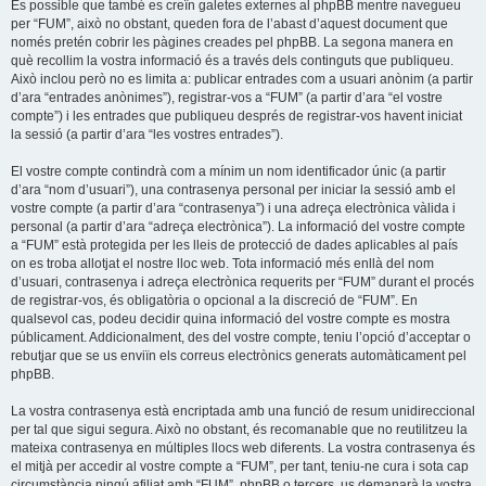
És possible que també es creïn galetes externes al phpBB mentre navegueu
per “FUM”, això no obstant, queden fora de l’abast d’aquest document que
només pretén cobrir les pàgines creades pel phpBB. La segona manera en
què recollim la vostra informació és a través dels continguts que publiqueu.
Això inclou però no es limita a: publicar entrades com a usuari anònim (a partir
d’ara “entrades anònimes”), registrar-vos a “FUM” (a partir d’ara “el vostre
compte”) i les entrades que publiqueu després de registrar-vos havent iniciat
la sessió (a partir d’ara “les vostres entrades”).
El vostre compte contindrà com a mínim un nom identificador únic (a partir
d’ara “nom d’usuari”), una contrasenya personal per iniciar la sessió amb el
vostre compte (a partir d’ara “contrasenya”) i una adreça electrònica vàlida i
personal (a partir d’ara “adreça electrònica”). La informació del vostre compte
a “FUM” està protegida per les lleis de protecció de dades aplicables al país
on es troba allotjat el nostre lloc web. Tota informació més enllà del nom
d’usuari, contrasenya i adreça electrònica requerits per “FUM” durant el procés
de registrar-vos, és obligatòria o opcional a la discreció de “FUM”. En
qualsevol cas, podeu decidir quina informació del vostre compte es mostra
públicament. Addicionalment, des del vostre compte, teniu l’opció d’acceptar o
rebutjar que se us enviïn els correus electrònics generats automàticament pel
phpBB.
La vostra contrasenya està encriptada amb una funció de resum unidireccional
per tal que sigui segura. Això no obstant, és recomanable que no reutilitzeu la
mateixa contrasenya en múltiples llocs web diferents. La vostra contrasenya és
el mitjà per accedir al vostre compte a “FUM”, per tant, teniu-ne cura i sota cap
circumstància ningú afiliat amb “FUM”, phpBB o tercers, us demanarà la vostra