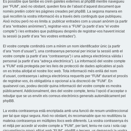
És possible que també es creïn galetes externes al phpBB mentre navegueu
per “FUM”, això no obstant, queden fora de l’abast d’aquest document que
només pretén cobrir les pàgines creades pel phpBB. La segona manera en
què recollim la vostra informació és a través dels continguts que publiqueu.
Això inclou però no es limita a: publicar entrades com a usuari anònim (a partir
d’ara “entrades anònimes”), registrar-vos a “FUM” (a partir d’ara “el vostre
compte”) i les entrades que publiqueu després de registrar-vos havent iniciat
la sessió (a partir d’ara “les vostres entrades”).
El vostre compte contindrà com a mínim un nom identificador únic (a partir
d’ara “nom d’usuari”), una contrasenya personal per iniciar la sessió amb el
vostre compte (a partir d’ara “contrasenya”) i una adreça electrònica vàlida i
personal (a partir d’ara “adreça electrònica”). La informació del vostre compte
a “FUM” està protegida per les lleis de protecció de dades aplicables al país
on es troba allotjat el nostre lloc web. Tota informació més enllà del nom
d’usuari, contrasenya i adreça electrònica requerits per “FUM” durant el procés
de registrar-vos, és obligatòria o opcional a la discreció de “FUM”. En
qualsevol cas, podeu decidir quina informació del vostre compte es mostra
públicament. Addicionalment, des del vostre compte, teniu l’opció d’acceptar o
rebutjar que se us enviïn els correus electrònics generats automàticament pel
phpBB.
La vostra contrasenya està encriptada amb una funció de resum unidireccional
per tal que sigui segura. Això no obstant, és recomanable que no reutilitzeu la
mateixa contrasenya en múltiples llocs web diferents. La vostra contrasenya és
el mitjà per accedir al vostre compte a “FUM”, per tant, teniu-ne cura i sota cap
circumstància ningú afiliat amb “FUM”, phpBB o tercers, us demanarà la vostra