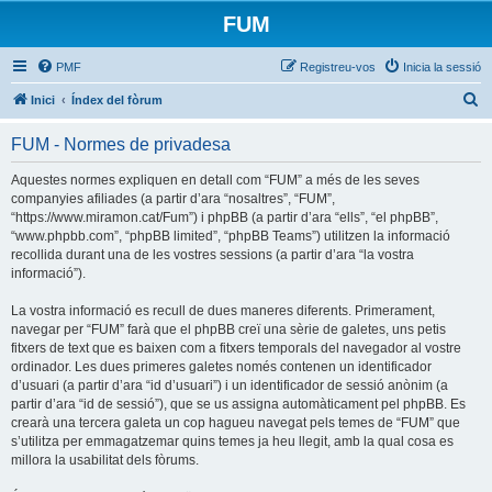
FUM
PMF
Registreu-vos
Inicia la sessió
C
Inici
Índex del fòrum
e
FUM - Normes de privadesa
r
c
Aquestes normes expliquen en detall com “FUM” a més de les seves
companyies afiliades (a partir d’ara “nosaltres”, “FUM”,
a
“https://www.miramon.cat/Fum”) i phpBB (a partir d’ara “ells”, “el phpBB”,
“www.phpbb.com”, “phpBB limited”, “phpBB Teams”) utilitzen la informació
recollida durant una de les vostres sessions (a partir d’ara “la vostra
informació”).
La vostra informació es recull de dues maneres diferents. Primerament,
navegar per “FUM” farà que el phpBB creï una sèrie de galetes, uns petis
fitxers de text que es baixen com a fitxers temporals del navegador al vostre
ordinador. Les dues primeres galetes només contenen un identificador
d’usuari (a partir d’ara “id d’usuari”) i un identificador de sessió anònim (a
partir d’ara “id de sessió”), que se us assigna automàticament pel phpBB. Es
crearà una tercera galeta un cop hagueu navegat pels temes de “FUM” que
s’utilitza per emmagatzemar quins temes ja heu llegit, amb la qual cosa es
millora la usabilitat dels fòrums.