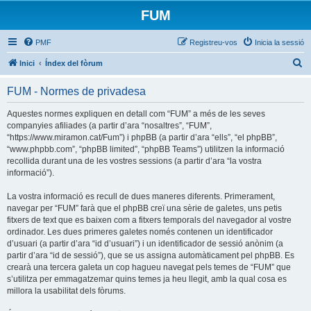
FUM
PMF
Registreu-vos
Inicia la sessió
C
Inici
Índex del fòrum
e
FUM - Normes de privadesa
r
c
Aquestes normes expliquen en detall com “FUM” a més de les seves
companyies afiliades (a partir d’ara “nosaltres”, “FUM”,
a
“https://www.miramon.cat/Fum”) i phpBB (a partir d’ara “ells”, “el phpBB”,
“www.phpbb.com”, “phpBB limited”, “phpBB Teams”) utilitzen la informació
recollida durant una de les vostres sessions (a partir d’ara “la vostra
informació”).
La vostra informació es recull de dues maneres diferents. Primerament,
navegar per “FUM” farà que el phpBB creï una sèrie de galetes, uns petis
fitxers de text que es baixen com a fitxers temporals del navegador al vostre
ordinador. Les dues primeres galetes només contenen un identificador
d’usuari (a partir d’ara “id d’usuari”) i un identificador de sessió anònim (a
partir d’ara “id de sessió”), que se us assigna automàticament pel phpBB. Es
crearà una tercera galeta un cop hagueu navegat pels temes de “FUM” que
s’utilitza per emmagatzemar quins temes ja heu llegit, amb la qual cosa es
millora la usabilitat dels fòrums.