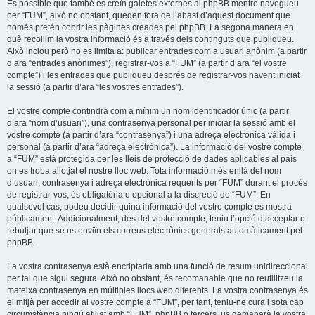
És possible que també es creïn galetes externes al phpBB mentre navegueu
per “FUM”, això no obstant, queden fora de l’abast d’aquest document que
només pretén cobrir les pàgines creades pel phpBB. La segona manera en
què recollim la vostra informació és a través dels continguts que publiqueu.
Això inclou però no es limita a: publicar entrades com a usuari anònim (a partir
d’ara “entrades anònimes”), registrar-vos a “FUM” (a partir d’ara “el vostre
compte”) i les entrades que publiqueu després de registrar-vos havent iniciat
la sessió (a partir d’ara “les vostres entrades”).
El vostre compte contindrà com a mínim un nom identificador únic (a partir
d’ara “nom d’usuari”), una contrasenya personal per iniciar la sessió amb el
vostre compte (a partir d’ara “contrasenya”) i una adreça electrònica vàlida i
personal (a partir d’ara “adreça electrònica”). La informació del vostre compte
a “FUM” està protegida per les lleis de protecció de dades aplicables al país
on es troba allotjat el nostre lloc web. Tota informació més enllà del nom
d’usuari, contrasenya i adreça electrònica requerits per “FUM” durant el procés
de registrar-vos, és obligatòria o opcional a la discreció de “FUM”. En
qualsevol cas, podeu decidir quina informació del vostre compte es mostra
públicament. Addicionalment, des del vostre compte, teniu l’opció d’acceptar o
rebutjar que se us enviïn els correus electrònics generats automàticament pel
phpBB.
La vostra contrasenya està encriptada amb una funció de resum unidireccional
per tal que sigui segura. Això no obstant, és recomanable que no reutilitzeu la
mateixa contrasenya en múltiples llocs web diferents. La vostra contrasenya és
el mitjà per accedir al vostre compte a “FUM”, per tant, teniu-ne cura i sota cap
circumstància ningú afiliat amb “FUM”, phpBB o tercers, us demanarà la vostra