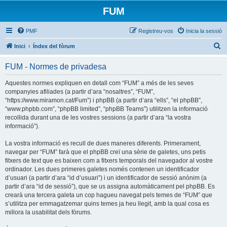
FUM
PMF
Registreu-vos
Inicia la sessió
C
Inici
Índex del fòrum
e
FUM - Normes de privadesa
r
c
Aquestes normes expliquen en detall com “FUM” a més de les seves
companyies afiliades (a partir d’ara “nosaltres”, “FUM”,
a
“https://www.miramon.cat/Fum”) i phpBB (a partir d’ara “ells”, “el phpBB”,
“www.phpbb.com”, “phpBB limited”, “phpBB Teams”) utilitzen la informació
recollida durant una de les vostres sessions (a partir d’ara “la vostra
informació”).
La vostra informació es recull de dues maneres diferents. Primerament,
navegar per “FUM” farà que el phpBB creï una sèrie de galetes, uns petis
fitxers de text que es baixen com a fitxers temporals del navegador al vostre
ordinador. Les dues primeres galetes només contenen un identificador
d’usuari (a partir d’ara “id d’usuari”) i un identificador de sessió anònim (a
partir d’ara “id de sessió”), que se us assigna automàticament pel phpBB. Es
crearà una tercera galeta un cop hagueu navegat pels temes de “FUM” que
s’utilitza per emmagatzemar quins temes ja heu llegit, amb la qual cosa es
millora la usabilitat dels fòrums.