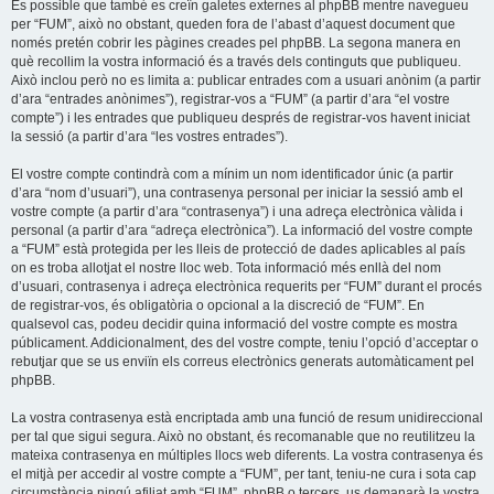
És possible que també es creïn galetes externes al phpBB mentre navegueu
per “FUM”, això no obstant, queden fora de l’abast d’aquest document que
només pretén cobrir les pàgines creades pel phpBB. La segona manera en
què recollim la vostra informació és a través dels continguts que publiqueu.
Això inclou però no es limita a: publicar entrades com a usuari anònim (a partir
d’ara “entrades anònimes”), registrar-vos a “FUM” (a partir d’ara “el vostre
compte”) i les entrades que publiqueu després de registrar-vos havent iniciat
la sessió (a partir d’ara “les vostres entrades”).
El vostre compte contindrà com a mínim un nom identificador únic (a partir
d’ara “nom d’usuari”), una contrasenya personal per iniciar la sessió amb el
vostre compte (a partir d’ara “contrasenya”) i una adreça electrònica vàlida i
personal (a partir d’ara “adreça electrònica”). La informació del vostre compte
a “FUM” està protegida per les lleis de protecció de dades aplicables al país
on es troba allotjat el nostre lloc web. Tota informació més enllà del nom
d’usuari, contrasenya i adreça electrònica requerits per “FUM” durant el procés
de registrar-vos, és obligatòria o opcional a la discreció de “FUM”. En
qualsevol cas, podeu decidir quina informació del vostre compte es mostra
públicament. Addicionalment, des del vostre compte, teniu l’opció d’acceptar o
rebutjar que se us enviïn els correus electrònics generats automàticament pel
phpBB.
La vostra contrasenya està encriptada amb una funció de resum unidireccional
per tal que sigui segura. Això no obstant, és recomanable que no reutilitzeu la
mateixa contrasenya en múltiples llocs web diferents. La vostra contrasenya és
el mitjà per accedir al vostre compte a “FUM”, per tant, teniu-ne cura i sota cap
circumstància ningú afiliat amb “FUM”, phpBB o tercers, us demanarà la vostra