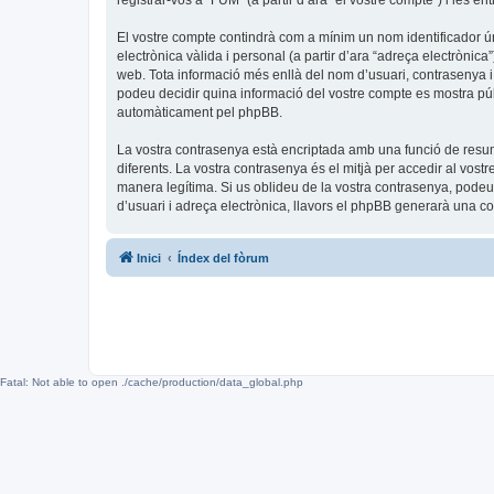
registrar-vos a “FUM” (a partir d’ara “el vostre compte”) i les en
El vostre compte contindrà com a mínim un nom identificador úni
electrònica vàlida i personal (a partir d’ara “adreça electrònica
web. Tota informació més enllà del nom d’usuari, contrasenya i 
podeu decidir quina informació del vostre compte es mostra públ
automàticament pel phpBB.
La vostra contrasenya està encriptada amb una funció de resum 
diferents. La vostra contrasenya és el mitjà per accedir al vos
manera legítima. Si us oblideu de la vostra contrasenya, pode
d’usuari i adreça electrònica, llavors el phpBB generarà una 
Inici
Índex del fòrum
Fatal: Not able to open ./cache/production/data_global.php