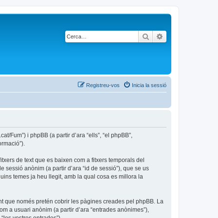
Cerca
Cerca avançada
Registreu-vos
Inicia la sessió
t/Fum”) i phpBB (a partir d’ara “ells”, “el phpBB”,
ormació”).
txers de text que es baixen com a fitxers temporals del
e sessió anònim (a partir d’ara “id de sessió”), que se us
s temes ja heu llegit, amb la qual cosa es millora la
nt que només pretén cobrir les pàgines creades pel phpBB. La
com a usuari anònim (a partir d’ara “entrades anònimes”),