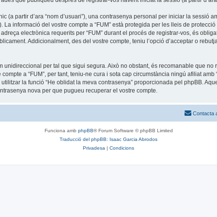
trades que publiqueu després de registrar-vos havent iniciat la sessió (a partir d’ara
c (a partir d’ara “nom d’usuari”), una contrasenya personal per iniciar la sessió am
”). La informació del vostre compte a “FUM” està protegida per les lleis de protecció 
adreça electrònica requerits per “FUM” durant el procés de registrar-vos, és obliga
icament. Addicionalment, des del vostre compte, teniu l’opció d’acceptar o rebutja
unidireccional per tal que sigui segura. Això no obstant, és recomanable que no re
tre compte a “FUM”, per tant, teniu-ne cura i sota cap circumstància ningú afiliat 
u utilitzar la funció “He oblidat la meva contrasenya” proporcionada pel phpBB. A
contrasenya nova per que pugueu recuperar el vostre compte.
Contacta 
Funciona amb
phpBB
® Forum Software © phpBB Limited
Traducció del phpBB: Isaac Garcia Abrodos
Privadesa
|
Condicions