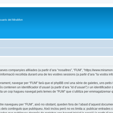
suaris del MiraMon
s companyies afiliades (a partir d’ara “nosaltres”, “FUM”, “https://www.miramon.ca
formació recollida durant una de les vostres sessions (a partir d’ara “la vostra inf
rament, navegar per “FUM” farà que el phpBB creï una sèrie de galetes, uns petis fi
ontenen un identificador d’usuari (a partir d’ara “id d’usuari”) i un identificador d
a un cop hagueu navegat pels temes de “FUM” que s’utilitza per emmagatzemar quin
tre navegueu per “FUM”, això no obstant, queden fora de l’abast d’aquest docume
dels continguts que publiqueu. Això inclou però no es limita a: publicar entrades 