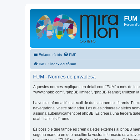
FUM
Fòrum d'u
Enllaços ràpids
PMF
Inici
Índex del fòrum
FUM - Normes de privadesa
Aquestes normes expliquen en detall com “FUM” a més de les seve
“www.phpbb.com”, “phpBB limited”, “phpBB Teams”) utilitzen la in
La vostra informació es recull de dues maneres diferents. Prime
navegador al vostre ordinador. Les dues primeres galetes només c
assigna automàticament pel phpBB. Es crearà una tercera galet
usabilitat dels fòrums.
És possible que també es creïn galetes externes al phpBB men
segona manera en què recollim la vostra informació és a través 