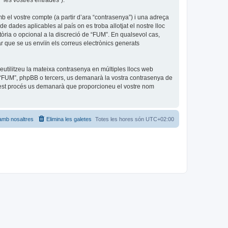
 “les vostres entrades”).
b el vostre compte (a partir d’ara “contrasenya”) i una adreça
de dades aplicables al país on es troba allotjat el nostre lloc
tòria o opcional a la discreció de “FUM”. En qualsevol cas,
r que se us enviïn els correus electrònics generats
utilitzeu la mateixa contrasenya en múltiples llocs web
amb “FUM”, phpBB o tercers, us demanarà la vostra contrasenya de
quest procés us demanarà que proporcioneu el vostre nom
amb nosaltres
Elimina les galetes
Totes les hores són
UTC+02:00