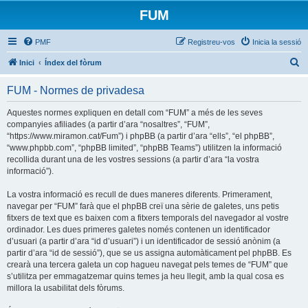
FUM
PMF
Registreu-vos
Inicia la sessió
C
Inici
Índex del fòrum
e
FUM - Normes de privadesa
r
c
Aquestes normes expliquen en detall com “FUM” a més de les seves
companyies afiliades (a partir d’ara “nosaltres”, “FUM”,
a
“https://www.miramon.cat/Fum”) i phpBB (a partir d’ara “ells”, “el phpBB”,
“www.phpbb.com”, “phpBB limited”, “phpBB Teams”) utilitzen la informació
recollida durant una de les vostres sessions (a partir d’ara “la vostra
informació”).
La vostra informació es recull de dues maneres diferents. Primerament,
navegar per “FUM” farà que el phpBB creï una sèrie de galetes, uns petis
fitxers de text que es baixen com a fitxers temporals del navegador al vostre
ordinador. Les dues primeres galetes només contenen un identificador
d’usuari (a partir d’ara “id d’usuari”) i un identificador de sessió anònim (a
partir d’ara “id de sessió”), que se us assigna automàticament pel phpBB. Es
crearà una tercera galeta un cop hagueu navegat pels temes de “FUM” que
s’utilitza per emmagatzemar quins temes ja heu llegit, amb la qual cosa es
millora la usabilitat dels fòrums.