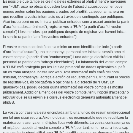
És possible que també es creïn galetes externes al phpBB mentre navegueu
per “FUM”, això no obstant, queden fora de l’abast d’aquest document que
només pretén cobrir les pàgines creades pel phpBB. La segona manera en
què recollim la vostra informació és a través dels continguts que publiqueu.
Això inclou però no es limita a: publicar entrades com a usuari anònim (a partir
d’ara “entrades anònimes”), registrar-vos a “FUM” (a partir d’ara “el vostre
compte”) i les entrades que publiqueu després de registrar-vos havent iniciat
la sessió (a partir d’ara “les vostres entrades”).
El vostre compte contindrà com a mínim un nom identificador únic (a partir
d’ara “nom d’usuari”), una contrasenya personal per iniciar la sessió amb el
vostre compte (a partir d’ara “contrasenya”) i una adreça electrònica vàlida i
personal (a partir d’ara “adreça electrònica”). La informació del vostre compte
a “FUM” està protegida per les lleis de protecció de dades aplicables al país
on es troba allotjat el nostre lloc web. Tota informació més enllà del nom
d’usuari, contrasenya i adreça electrònica requerits per “FUM” durant el procés
de registrar-vos, és obligatòria o opcional a la discreció de “FUM”. En
qualsevol cas, podeu decidir quina informació del vostre compte es mostra
públicament. Addicionalment, des del vostre compte, teniu l’opció d’acceptar o
rebutjar que se us enviïn els correus electrònics generats automàticament pel
phpBB.
La vostra contrasenya està encriptada amb una funció de resum unidireccional
per tal que sigui segura. Això no obstant, és recomanable que no reutilitzeu la
mateixa contrasenya en múltiples llocs web diferents. La vostra contrasenya és
el mitjà per accedir al vostre compte a “FUM”, per tant, teniu-ne cura i sota cap
circumstància ningú afiliat amb “FUM”, phpBB o tercers, us demanarà la vostra