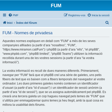
FUM
PMF
Registreu-vos
Inicia la sessió
C
Inici
Índex del fòrum
e
FUM - Normes de privadesa
r
c
Aquestes normes expliquen en detall com “FUM” a més de les seves
companyies afiliades (a partir d’ara “nosaltres”, “FUM”,
a
“https://www.miramon.cat/Fum”) i phpBB (a partir d’ara “ells”, “el phpBB”,
“www.phpbb.com”, “phpBB limited”, “phpBB Teams”) utilitzen la informació
recollida durant una de les vostres sessions (a partir d’ara “la vostra
informació”).
La vostra informació es recull de dues maneres diferents. Primerament,
navegar per “FUM” farà que el phpBB creï una sèrie de galetes, uns petis
fitxers de text que es baixen com a fitxers temporals del navegador al vostre
ordinador. Les dues primeres galetes només contenen un identificador
d’usuari (a partir d’ara “id d’usuari”) i un identificador de sessió anònim (a
partir d’ara “id de sessió”), que se us assigna automàticament pel phpBB. Es
crearà una tercera galeta un cop hagueu navegat pels temes de “FUM” que
s’utilitza per emmagatzemar quins temes ja heu llegit, amb la qual cosa es
millora la usabilitat dels fòrums.