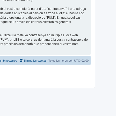
 “les vostres entrades”).
b el vostre compte (a partir d’ara “contrasenya”) i una adreça
de dades aplicables al país on es troba allotjat el nostre lloc
tòria o opcional a la discreció de “FUM”. En qualsevol cas,
r que se us enviïn els correus electrònics generats
utilitzeu la mateixa contrasenya en múltiples llocs web
amb “FUM”, phpBB o tercers, us demanarà la vostra contrasenya de
quest procés us demanarà que proporcioneu el vostre nom
amb nosaltres
Elimina les galetes
Totes les hores són
UTC+02:00