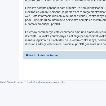
registrar-vos a “FUM” (a partir d’ara “el vostre compte”) i les en
El vostre compte contindrà com a mínim un nom identificador úni
electrònica vàlida i personal (a partir d’ara “adreça electrònica
web. Tota informació més enllà del nom d’usuari, contrasenya i 
podeu decidir quina informació del vostre compte es mostra públ
automàticament pel phpBB.
La vostra contrasenya està encriptada amb una funció de resum 
diferents. La vostra contrasenya és el mitjà per accedir al vos
manera legítima. Si us oblideu de la vostra contrasenya, pode
d’usuari i adreça electrònica, llavors el phpBB generarà una 
Inici
Índex del fòrum
Fatal: Not able to open ./cache/production/data_global.php