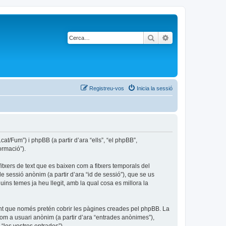
Cerca
Cerca avançada
Registreu-vos
Inicia la sessió
t/Fum”) i phpBB (a partir d’ara “ells”, “el phpBB”,
ormació”).
txers de text que es baixen com a fitxers temporals del
e sessió anònim (a partir d’ara “id de sessió”), que se us
s temes ja heu llegit, amb la qual cosa es millora la
nt que només pretén cobrir les pàgines creades pel phpBB. La
com a usuari anònim (a partir d’ara “entrades anònimes”),