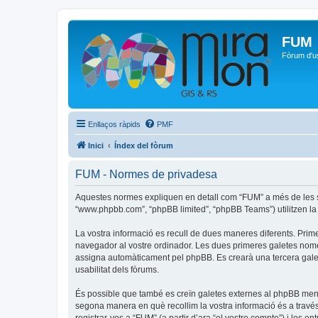
FUM
Fòrum d'u
Enllaços ràpids
PMF
Inici
Índex del fòrum
FUM - Normes de privadesa
Aquestes normes expliquen en detall com “FUM” a més de les seve
“www.phpbb.com”, “phpBB limited”, “phpBB Teams”) utilitzen la in
La vostra informació es recull de dues maneres diferents. Prime
navegador al vostre ordinador. Les dues primeres galetes només c
assigna automàticament pel phpBB. Es crearà una tercera galet
usabilitat dels fòrums.
És possible que també es creïn galetes externes al phpBB men
segona manera en què recollim la vostra informació és a través 