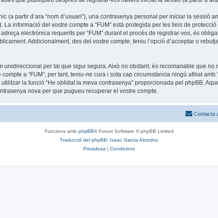
trades que publiqueu després de registrar-vos havent iniciat la sessió (a partir d’ara
c (a partir d’ara “nom d’usuari”), una contrasenya personal per iniciar la sessió am
”). La informació del vostre compte a “FUM” està protegida per les lleis de protecció 
adreça electrònica requerits per “FUM” durant el procés de registrar-vos, és obliga
icament. Addicionalment, des del vostre compte, teniu l’opció d’acceptar o rebutja
unidireccional per tal que sigui segura. Això no obstant, és recomanable que no re
tre compte a “FUM”, per tant, teniu-ne cura i sota cap circumstància ningú afiliat 
u utilitzar la funció “He oblidat la meva contrasenya” proporcionada pel phpBB. A
contrasenya nova per que pugueu recuperar el vostre compte.
Contacta 
Funciona amb
phpBB
® Forum Software © phpBB Limited
Traducció del phpBB: Isaac Garcia Abrodos
Privadesa
|
Condicions