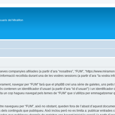
suaris del MiraMon
s companyies afiliades (a partir d’ara “nosaltres”, “FUM”, “https://www.miramon.ca
formació recollida durant una de les vostres sessions (a partir d’ara “la vostra inf
rament, navegar per “FUM” farà que el phpBB creï una sèrie de galetes, uns petis fi
ontenen un identificador d’usuari (a partir d’ara “id d’usuari”) i un identificador d
a un cop hagueu navegat pels temes de “FUM” que s’utilitza per emmagatzemar quin
tre navegueu per “FUM”, això no obstant, queden fora de l’abast d’aquest docume
dels continguts que publiqueu. Això inclou però no es limita a: publicar entrades 