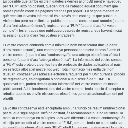
És possible que també es creïn galetes externes al phpBB mentre navegueu
per “FUM”, això no obstant, queden fora de l’abast d’aquest document que
només pretén cobrir les pàgines creades pel phpBB. La segona manera en
què recollim la vostra informació és a través dels continguts que publiqueu.
Això inclou però no es limita a: publicar entrades com a usuari anònim (a partir
d’ara “entrades anònimes”), registrar-vos a “FUM” (a partir d’ara “el vostre
compte”) i les entrades que publiqueu després de registrar-vos havent iniciat
la sessió (a partir d’ara “les vostres entrades”).
El vostre compte contindrà com a mínim un nom identificador únic (a partir
d’ara “nom d’usuari”), una contrasenya personal per iniciar la sessió amb el
vostre compte (a partir d’ara “contrasenya”) i una adreça electrònica vàlida i
personal (a partir d’ara “adreça electrònica”). La informació del vostre compte
a “FUM” està protegida per les lleis de protecció de dades aplicables al país
on es troba allotjat el nostre lloc web. Tota informació més enllà del nom
d’usuari, contrasenya i adreça electrònica requerits per “FUM” durant el procés
de registrar-vos, és obligatòria o opcional a la discreció de “FUM”. En
qualsevol cas, podeu decidir quina informació del vostre compte es mostra
públicament. Addicionalment, des del vostre compte, teniu l’opció d’acceptar o
rebutjar que se us enviïn els correus electrònics generats automàticament pel
phpBB.
La vostra contrasenya està encriptada amb una funció de resum unidireccional
per tal que sigui segura. Això no obstant, és recomanable que no reutilitzeu la
mateixa contrasenya en múltiples llocs web diferents. La vostra contrasenya és
el mitjà per accedir al vostre compte a “FUM”, per tant, teniu-ne cura i sota cap
circumstància ningú afiliat amb “FUM”, phpBB o tercers, us demanarà la vostra