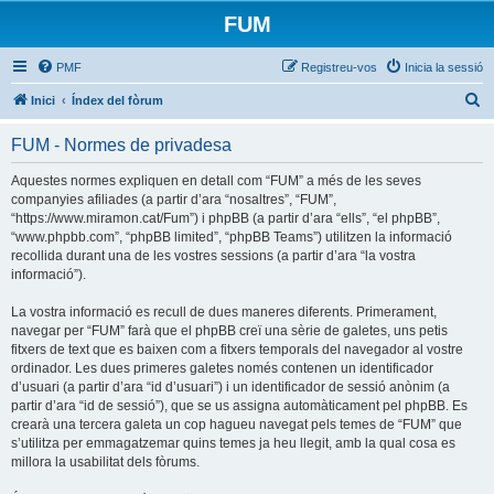
FUM
PMF
Registreu-vos
Inicia la sessió
C
Inici
Índex del fòrum
e
FUM - Normes de privadesa
r
c
Aquestes normes expliquen en detall com “FUM” a més de les seves
companyies afiliades (a partir d’ara “nosaltres”, “FUM”,
a
“https://www.miramon.cat/Fum”) i phpBB (a partir d’ara “ells”, “el phpBB”,
“www.phpbb.com”, “phpBB limited”, “phpBB Teams”) utilitzen la informació
recollida durant una de les vostres sessions (a partir d’ara “la vostra
informació”).
La vostra informació es recull de dues maneres diferents. Primerament,
navegar per “FUM” farà que el phpBB creï una sèrie de galetes, uns petis
fitxers de text que es baixen com a fitxers temporals del navegador al vostre
ordinador. Les dues primeres galetes només contenen un identificador
d’usuari (a partir d’ara “id d’usuari”) i un identificador de sessió anònim (a
partir d’ara “id de sessió”), que se us assigna automàticament pel phpBB. Es
crearà una tercera galeta un cop hagueu navegat pels temes de “FUM” que
s’utilitza per emmagatzemar quins temes ja heu llegit, amb la qual cosa es
millora la usabilitat dels fòrums.