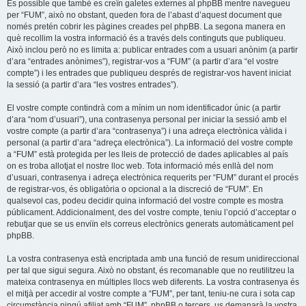
És possible que també es creïn galetes externes al phpBB mentre navegueu
per “FUM”, això no obstant, queden fora de l’abast d’aquest document que
només pretén cobrir les pàgines creades pel phpBB. La segona manera en
què recollim la vostra informació és a través dels continguts que publiqueu.
Això inclou però no es limita a: publicar entrades com a usuari anònim (a partir
d’ara “entrades anònimes”), registrar-vos a “FUM” (a partir d’ara “el vostre
compte”) i les entrades que publiqueu després de registrar-vos havent iniciat
la sessió (a partir d’ara “les vostres entrades”).
El vostre compte contindrà com a mínim un nom identificador únic (a partir
d’ara “nom d’usuari”), una contrasenya personal per iniciar la sessió amb el
vostre compte (a partir d’ara “contrasenya”) i una adreça electrònica vàlida i
personal (a partir d’ara “adreça electrònica”). La informació del vostre compte
a “FUM” està protegida per les lleis de protecció de dades aplicables al país
on es troba allotjat el nostre lloc web. Tota informació més enllà del nom
d’usuari, contrasenya i adreça electrònica requerits per “FUM” durant el procés
de registrar-vos, és obligatòria o opcional a la discreció de “FUM”. En
qualsevol cas, podeu decidir quina informació del vostre compte es mostra
públicament. Addicionalment, des del vostre compte, teniu l’opció d’acceptar o
rebutjar que se us enviïn els correus electrònics generats automàticament pel
phpBB.
La vostra contrasenya està encriptada amb una funció de resum unidireccional
per tal que sigui segura. Això no obstant, és recomanable que no reutilitzeu la
mateixa contrasenya en múltiples llocs web diferents. La vostra contrasenya és
el mitjà per accedir al vostre compte a “FUM”, per tant, teniu-ne cura i sota cap
circumstància ningú afiliat amb “FUM”, phpBB o tercers, us demanarà la vostra