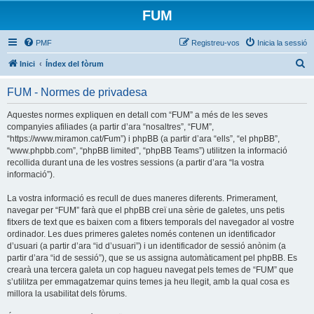
FUM
PMF
Registreu-vos
Inicia la sessió
C
Inici
Índex del fòrum
e
FUM - Normes de privadesa
r
c
Aquestes normes expliquen en detall com “FUM” a més de les seves
companyies afiliades (a partir d’ara “nosaltres”, “FUM”,
a
“https://www.miramon.cat/Fum”) i phpBB (a partir d’ara “ells”, “el phpBB”,
“www.phpbb.com”, “phpBB limited”, “phpBB Teams”) utilitzen la informació
recollida durant una de les vostres sessions (a partir d’ara “la vostra
informació”).
La vostra informació es recull de dues maneres diferents. Primerament,
navegar per “FUM” farà que el phpBB creï una sèrie de galetes, uns petis
fitxers de text que es baixen com a fitxers temporals del navegador al vostre
ordinador. Les dues primeres galetes només contenen un identificador
d’usuari (a partir d’ara “id d’usuari”) i un identificador de sessió anònim (a
partir d’ara “id de sessió”), que se us assigna automàticament pel phpBB. Es
crearà una tercera galeta un cop hagueu navegat pels temes de “FUM” que
s’utilitza per emmagatzemar quins temes ja heu llegit, amb la qual cosa es
millora la usabilitat dels fòrums.