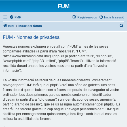
FUM
PMF
Registreu-vos
Inicia la sessió
C
Inici
Índex del fòrum
e
FUM - Normes de privadesa
r
c
Aquestes normes expliquen en detall com “FUM” a més de les seves
companyies afiliades (a partir d’ara “nosaltres”, “FUM”,
a
“https://www.miramon.cat/Fum”) i phpBB (a partir d’ara “ells”, “el phpBB”,
“www.phpbb.com”, “phpBB limited”, “phpBB Teams”) utilitzen la informació
recollida durant una de les vostres sessions (a partir d’ara “la vostra
informació”).
La vostra informació es recull de dues maneres diferents. Primerament,
navegar per “FUM” farà que el phpBB creï una sèrie de galetes, uns petis
fitxers de text que es baixen com a fitxers temporals del navegador al vostre
ordinador. Les dues primeres galetes només contenen un identificador
d’usuari (a partir d’ara “id d’usuari”) i un identificador de sessió anònim (a
partir d’ara “id de sessió”), que se us assigna automàticament pel phpBB. Es
crearà una tercera galeta un cop hagueu navegat pels temes de “FUM” que
s’utilitza per emmagatzemar quins temes ja heu llegit, amb la qual cosa es
millora la usabilitat dels fòrums.