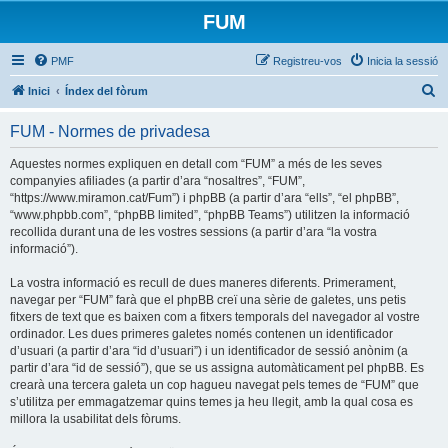
FUM
PMF
Registreu-vos
Inicia la sessió
C
Inici
Índex del fòrum
e
FUM - Normes de privadesa
r
c
Aquestes normes expliquen en detall com “FUM” a més de les seves
companyies afiliades (a partir d’ara “nosaltres”, “FUM”,
a
“https://www.miramon.cat/Fum”) i phpBB (a partir d’ara “ells”, “el phpBB”,
“www.phpbb.com”, “phpBB limited”, “phpBB Teams”) utilitzen la informació
recollida durant una de les vostres sessions (a partir d’ara “la vostra
informació”).
La vostra informació es recull de dues maneres diferents. Primerament,
navegar per “FUM” farà que el phpBB creï una sèrie de galetes, uns petis
fitxers de text que es baixen com a fitxers temporals del navegador al vostre
ordinador. Les dues primeres galetes només contenen un identificador
d’usuari (a partir d’ara “id d’usuari”) i un identificador de sessió anònim (a
partir d’ara “id de sessió”), que se us assigna automàticament pel phpBB. Es
crearà una tercera galeta un cop hagueu navegat pels temes de “FUM” que
s’utilitza per emmagatzemar quins temes ja heu llegit, amb la qual cosa es
millora la usabilitat dels fòrums.