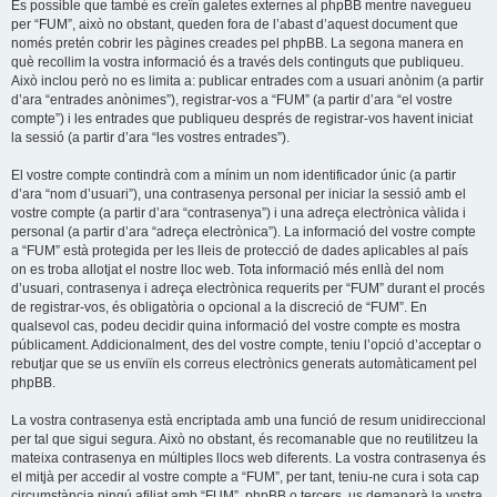
És possible que també es creïn galetes externes al phpBB mentre navegueu
per “FUM”, això no obstant, queden fora de l’abast d’aquest document que
només pretén cobrir les pàgines creades pel phpBB. La segona manera en
què recollim la vostra informació és a través dels continguts que publiqueu.
Això inclou però no es limita a: publicar entrades com a usuari anònim (a partir
d’ara “entrades anònimes”), registrar-vos a “FUM” (a partir d’ara “el vostre
compte”) i les entrades que publiqueu després de registrar-vos havent iniciat
la sessió (a partir d’ara “les vostres entrades”).
El vostre compte contindrà com a mínim un nom identificador únic (a partir
d’ara “nom d’usuari”), una contrasenya personal per iniciar la sessió amb el
vostre compte (a partir d’ara “contrasenya”) i una adreça electrònica vàlida i
personal (a partir d’ara “adreça electrònica”). La informació del vostre compte
a “FUM” està protegida per les lleis de protecció de dades aplicables al país
on es troba allotjat el nostre lloc web. Tota informació més enllà del nom
d’usuari, contrasenya i adreça electrònica requerits per “FUM” durant el procés
de registrar-vos, és obligatòria o opcional a la discreció de “FUM”. En
qualsevol cas, podeu decidir quina informació del vostre compte es mostra
públicament. Addicionalment, des del vostre compte, teniu l’opció d’acceptar o
rebutjar que se us enviïn els correus electrònics generats automàticament pel
phpBB.
La vostra contrasenya està encriptada amb una funció de resum unidireccional
per tal que sigui segura. Això no obstant, és recomanable que no reutilitzeu la
mateixa contrasenya en múltiples llocs web diferents. La vostra contrasenya és
el mitjà per accedir al vostre compte a “FUM”, per tant, teniu-ne cura i sota cap
circumstància ningú afiliat amb “FUM”, phpBB o tercers, us demanarà la vostra