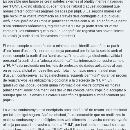
És possible que també es creïn galetes externes al phpBB mentre navegueu
per “FUM”, això no obstant, queden fora de l’abast d’aquest document que
només pretén cobrir les pàgines creades pel phpBB. La segona manera en
què recollim la vostra informació és a través dels continguts que publiqueu.
Això inclou però no es limita a: publicar entrades com a usuari anònim (a partir
d’ara “entrades anònimes”), registrar-vos a “FUM” (a partir d’ara “el vostre
compte”) i les entrades que publiqueu després de registrar-vos havent iniciat
la sessió (a partir d’ara “les vostres entrades”).
El vostre compte contindrà com a mínim un nom identificador únic (a partir
d’ara “nom d’usuari”), una contrasenya personal per iniciar la sessió amb el
vostre compte (a partir d’ara “contrasenya”) i una adreça electrònica vàlida i
personal (a partir d’ara “adreça electrònica”). La informació del vostre compte
a “FUM” està protegida per les lleis de protecció de dades aplicables al país
on es troba allotjat el nostre lloc web. Tota informació més enllà del nom
d’usuari, contrasenya i adreça electrònica requerits per “FUM” durant el procés
de registrar-vos, és obligatòria o opcional a la discreció de “FUM”. En
qualsevol cas, podeu decidir quina informació del vostre compte es mostra
públicament. Addicionalment, des del vostre compte, teniu l’opció d’acceptar o
rebutjar que se us enviïn els correus electrònics generats automàticament pel
phpBB.
La vostra contrasenya està encriptada amb una funció de resum unidireccional
per tal que sigui segura. Això no obstant, és recomanable que no reutilitzeu la
mateixa contrasenya en múltiples llocs web diferents. La vostra contrasenya és
el mitjà per accedir al vostre compte a “FUM”, per tant, teniu-ne cura i sota cap
circumstància ningú afiliat amb “FUM”, phpBB o tercers, us demanarà la vostra