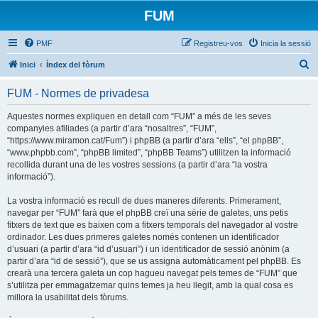
FUM
PMF
Registreu-vos
Inicia la sessió
C
Inici
Índex del fòrum
e
FUM - Normes de privadesa
r
c
Aquestes normes expliquen en detall com “FUM” a més de les seves
companyies afiliades (a partir d’ara “nosaltres”, “FUM”,
a
“https://www.miramon.cat/Fum”) i phpBB (a partir d’ara “ells”, “el phpBB”,
“www.phpbb.com”, “phpBB limited”, “phpBB Teams”) utilitzen la informació
recollida durant una de les vostres sessions (a partir d’ara “la vostra
informació”).
La vostra informació es recull de dues maneres diferents. Primerament,
navegar per “FUM” farà que el phpBB creï una sèrie de galetes, uns petis
fitxers de text que es baixen com a fitxers temporals del navegador al vostre
ordinador. Les dues primeres galetes només contenen un identificador
d’usuari (a partir d’ara “id d’usuari”) i un identificador de sessió anònim (a
partir d’ara “id de sessió”), que se us assigna automàticament pel phpBB. Es
crearà una tercera galeta un cop hagueu navegat pels temes de “FUM” que
s’utilitza per emmagatzemar quins temes ja heu llegit, amb la qual cosa es
millora la usabilitat dels fòrums.