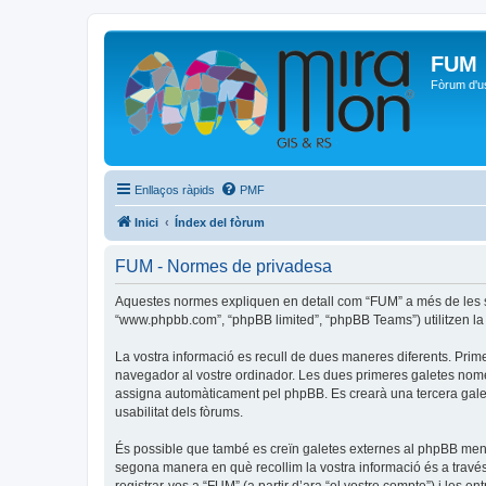
FUM
Fòrum d'u
Enllaços ràpids
PMF
Inici
Índex del fòrum
FUM - Normes de privadesa
Aquestes normes expliquen en detall com “FUM” a més de les seve
“www.phpbb.com”, “phpBB limited”, “phpBB Teams”) utilitzen la in
La vostra informació es recull de dues maneres diferents. Prime
navegador al vostre ordinador. Les dues primeres galetes només c
assigna automàticament pel phpBB. Es crearà una tercera galet
usabilitat dels fòrums.
És possible que també es creïn galetes externes al phpBB men
segona manera en què recollim la vostra informació és a través 