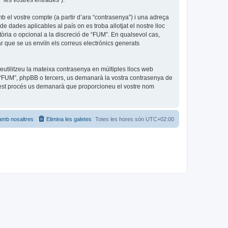
 “les vostres entrades”).
b el vostre compte (a partir d’ara “contrasenya”) i una adreça
de dades aplicables al país on es troba allotjat el nostre lloc
tòria o opcional a la discreció de “FUM”. En qualsevol cas,
r que se us enviïn els correus electrònics generats
utilitzeu la mateixa contrasenya en múltiples llocs web
amb “FUM”, phpBB o tercers, us demanarà la vostra contrasenya de
quest procés us demanarà que proporcioneu el vostre nom
amb nosaltres
Elimina les galetes
Totes les hores són
UTC+02:00