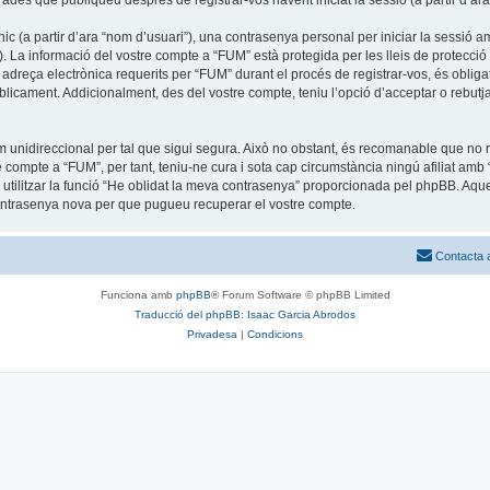
trades que publiqueu després de registrar-vos havent iniciat la sessió (a partir d’ara
c (a partir d’ara “nom d’usuari”), una contrasenya personal per iniciar la sessió am
”). La informació del vostre compte a “FUM” està protegida per les lleis de protecció 
adreça electrònica requerits per “FUM” durant el procés de registrar-vos, és obliga
icament. Addicionalment, des del vostre compte, teniu l’opció d’acceptar o rebutja
unidireccional per tal que sigui segura. Això no obstant, és recomanable que no re
tre compte a “FUM”, per tant, teniu-ne cura i sota cap circumstància ningú afiliat 
u utilitzar la funció “He oblidat la meva contrasenya” proporcionada pel phpBB. A
contrasenya nova per que pugueu recuperar el vostre compte.
Contacta 
Funciona amb
phpBB
® Forum Software © phpBB Limited
Traducció del phpBB: Isaac Garcia Abrodos
Privadesa
|
Condicions