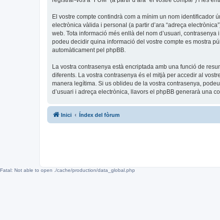
registrar-vos a “FUM” (a partir d’ara “el vostre compte”) i les en
El vostre compte contindrà com a mínim un nom identificador úni
electrònica vàlida i personal (a partir d’ara “adreça electrònica
web. Tota informació més enllà del nom d’usuari, contrasenya i 
podeu decidir quina informació del vostre compte es mostra públ
automàticament pel phpBB.
La vostra contrasenya està encriptada amb una funció de resum 
diferents. La vostra contrasenya és el mitjà per accedir al vos
manera legítima. Si us oblideu de la vostra contrasenya, pode
d’usuari i adreça electrònica, llavors el phpBB generarà una 
Inici
Índex del fòrum
Fatal: Not able to open ./cache/production/data_global.php