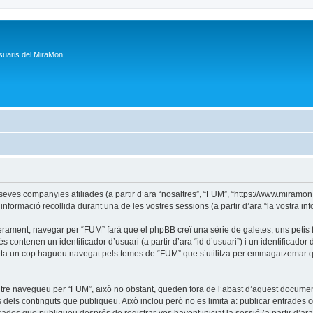
suaris del MiraMon
s companyies afiliades (a partir d’ara “nosaltres”, “FUM”, “https://www.miramon.ca
formació recollida durant una de les vostres sessions (a partir d’ara “la vostra inf
rament, navegar per “FUM” farà que el phpBB creï una sèrie de galetes, uns petis fi
ontenen un identificador d’usuari (a partir d’ara “id d’usuari”) i un identificador d
a un cop hagueu navegat pels temes de “FUM” que s’utilitza per emmagatzemar quin
tre navegueu per “FUM”, això no obstant, queden fora de l’abast d’aquest docume
dels continguts que publiqueu. Això inclou però no es limita a: publicar entrades 