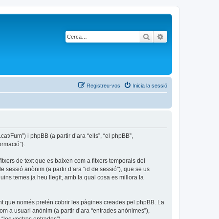
Cerca
Cerca avançada
Registreu-vos
Inicia la sessió
t/Fum”) i phpBB (a partir d’ara “ells”, “el phpBB”,
ormació”).
txers de text que es baixen com a fitxers temporals del
e sessió anònim (a partir d’ara “id de sessió”), que se us
s temes ja heu llegit, amb la qual cosa es millora la
nt que només pretén cobrir les pàgines creades pel phpBB. La
com a usuari anònim (a partir d’ara “entrades anònimes”),