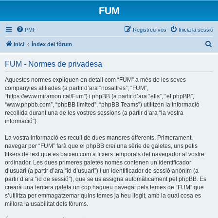
FUM
PMF
Registreu-vos
Inicia la sessió
C
Inici
Índex del fòrum
e
FUM - Normes de privadesa
r
c
Aquestes normes expliquen en detall com “FUM” a més de les seves
companyies afiliades (a partir d’ara “nosaltres”, “FUM”,
a
“https://www.miramon.cat/Fum”) i phpBB (a partir d’ara “ells”, “el phpBB”,
“www.phpbb.com”, “phpBB limited”, “phpBB Teams”) utilitzen la informació
recollida durant una de les vostres sessions (a partir d’ara “la vostra
informació”).
La vostra informació es recull de dues maneres diferents. Primerament,
navegar per “FUM” farà que el phpBB creï una sèrie de galetes, uns petis
fitxers de text que es baixen com a fitxers temporals del navegador al vostre
ordinador. Les dues primeres galetes només contenen un identificador
d’usuari (a partir d’ara “id d’usuari”) i un identificador de sessió anònim (a
partir d’ara “id de sessió”), que se us assigna automàticament pel phpBB. Es
crearà una tercera galeta un cop hagueu navegat pels temes de “FUM” que
s’utilitza per emmagatzemar quins temes ja heu llegit, amb la qual cosa es
millora la usabilitat dels fòrums.