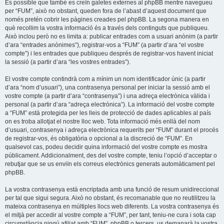
És possible que també es creïn galetes externes al phpBB mentre navegueu
per “FUM”, això no obstant, queden fora de l’abast d’aquest document que
només pretén cobrir les pàgines creades pel phpBB. La segona manera en
què recollim la vostra informació és a través dels continguts que publiqueu.
Això inclou però no es limita a: publicar entrades com a usuari anònim (a partir
d’ara “entrades anònimes”), registrar-vos a “FUM” (a partir d’ara “el vostre
compte”) i les entrades que publiqueu després de registrar-vos havent iniciat
la sessió (a partir d’ara “les vostres entrades”).
El vostre compte contindrà com a mínim un nom identificador únic (a partir
d’ara “nom d’usuari”), una contrasenya personal per iniciar la sessió amb el
vostre compte (a partir d’ara “contrasenya”) i una adreça electrònica vàlida i
personal (a partir d’ara “adreça electrònica”). La informació del vostre compte
a “FUM” està protegida per les lleis de protecció de dades aplicables al país
on es troba allotjat el nostre lloc web. Tota informació més enllà del nom
d’usuari, contrasenya i adreça electrònica requerits per “FUM” durant el procés
de registrar-vos, és obligatòria o opcional a la discreció de “FUM”. En
qualsevol cas, podeu decidir quina informació del vostre compte es mostra
públicament. Addicionalment, des del vostre compte, teniu l’opció d’acceptar o
rebutjar que se us enviïn els correus electrònics generats automàticament pel
phpBB.
La vostra contrasenya està encriptada amb una funció de resum unidireccional
per tal que sigui segura. Això no obstant, és recomanable que no reutilitzeu la
mateixa contrasenya en múltiples llocs web diferents. La vostra contrasenya és
el mitjà per accedir al vostre compte a “FUM”, per tant, teniu-ne cura i sota cap
circumstància ningú afiliat amb “FUM”, phpBB o tercers, us demanarà la vostra