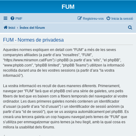
FUM
PMF
Registreu-vos
Inicia la sessió
C
Inici
Índex del fòrum
e
FUM - Normes de privadesa
r
c
Aquestes normes expliquen en detall com “FUM” a més de les seves
companyies afiliades (a partir d’ara “nosaltres”, “FUM”,
a
“https://www.miramon.cat/Fum”) i phpBB (a partir d’ara “ells”, “el phpBB”,
“www.phpbb.com”, “phpBB limited”, “phpBB Teams”) utilitzen la informació
recollida durant una de les vostres sessions (a partir d’ara “la vostra
informació”).
La vostra informació es recull de dues maneres diferents. Primerament,
navegar per “FUM” farà que el phpBB creï una sèrie de galetes, uns petis
fitxers de text que es baixen com a fitxers temporals del navegador al vostre
ordinador. Les dues primeres galetes només contenen un identificador
d’usuari (a partir d’ara “id d’usuari”) i un identificador de sessió anònim (a
partir d’ara “id de sessió”), que se us assigna automàticament pel phpBB. Es
crearà una tercera galeta un cop hagueu navegat pels temes de “FUM” que
s’utilitza per emmagatzemar quins temes ja heu llegit, amb la qual cosa es
millora la usabilitat dels fòrums.