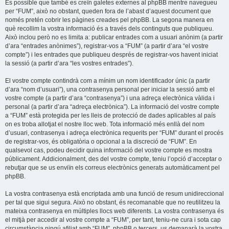
És possible que també es creïn galetes externes al phpBB mentre navegueu
per “FUM”, això no obstant, queden fora de l’abast d’aquest document que
només pretén cobrir les pàgines creades pel phpBB. La segona manera en
què recollim la vostra informació és a través dels continguts que publiqueu.
Això inclou però no es limita a: publicar entrades com a usuari anònim (a partir
d’ara “entrades anònimes”), registrar-vos a “FUM” (a partir d’ara “el vostre
compte”) i les entrades que publiqueu després de registrar-vos havent iniciat
la sessió (a partir d’ara “les vostres entrades”).
El vostre compte contindrà com a mínim un nom identificador únic (a partir
d’ara “nom d’usuari”), una contrasenya personal per iniciar la sessió amb el
vostre compte (a partir d’ara “contrasenya”) i una adreça electrònica vàlida i
personal (a partir d’ara “adreça electrònica”). La informació del vostre compte
a “FUM” està protegida per les lleis de protecció de dades aplicables al país
on es troba allotjat el nostre lloc web. Tota informació més enllà del nom
d’usuari, contrasenya i adreça electrònica requerits per “FUM” durant el procés
de registrar-vos, és obligatòria o opcional a la discreció de “FUM”. En
qualsevol cas, podeu decidir quina informació del vostre compte es mostra
públicament. Addicionalment, des del vostre compte, teniu l’opció d’acceptar o
rebutjar que se us enviïn els correus electrònics generats automàticament pel
phpBB.
La vostra contrasenya està encriptada amb una funció de resum unidireccional
per tal que sigui segura. Això no obstant, és recomanable que no reutilitzeu la
mateixa contrasenya en múltiples llocs web diferents. La vostra contrasenya és
el mitjà per accedir al vostre compte a “FUM”, per tant, teniu-ne cura i sota cap
circumstància ningú afiliat amb “FUM”, phpBB o tercers, us demanarà la vostra