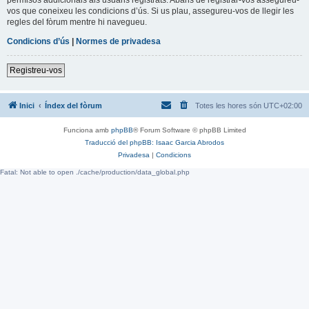
vos que coneixeu les condicions d’ús. Si us plau, assegureu-vos de llegir les
regles del fòrum mentre hi navegueu.
Condicions d’ús
|
Normes de privadesa
Registreu-vos
Inici
Índex del fòrum
Totes les hores són
UTC+02:00
Funciona amb
phpBB
® Forum Software © phpBB Limited
Traducció del phpBB: Isaac Garcia Abrodos
Privadesa
|
Condicions
Fatal: Not able to open ./cache/production/data_global.php