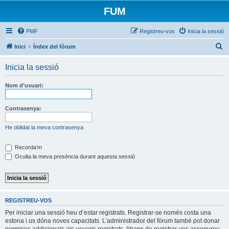
FUM
PMF
Registreu-vos
Inicia la sessió
C
Inici
Índex del fòrum
e
Inicia la sessió
r
c
Nom d’usuari:
a
Contrasenya:
He oblidat la meva contrasenya
Recorda’m
Oculta la meva presència durant aquesta sessió
REGISTREU-VOS
Per iniciar una sessió heu d’estar registrats. Registrar-se només costa una
estona i us dóna noves capacitats. L’administrador del fòrum també pot donar
permisos addicionals als usuaris registrats. Abans de registrar-vos assegureu-