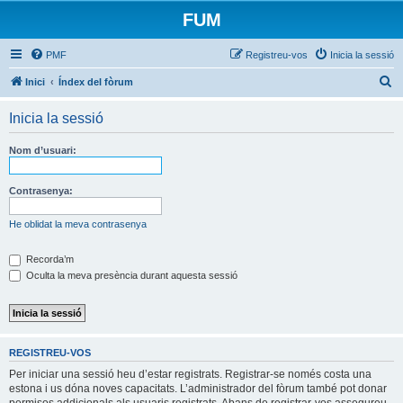
FUM
PMF
Registreu-vos
Inicia la sessió
C
Inici
Índex del fòrum
e
Inicia la sessió
r
c
Nom d’usuari:
a
Contrasenya:
He oblidat la meva contrasenya
Recorda’m
Oculta la meva presència durant aquesta sessió
REGISTREU-VOS
Per iniciar una sessió heu d’estar registrats. Registrar-se només costa una
estona i us dóna noves capacitats. L’administrador del fòrum també pot donar
permisos addicionals als usuaris registrats. Abans de registrar-vos assegureu-