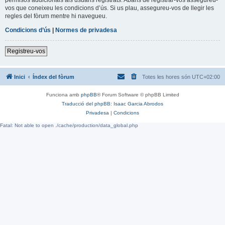
vos que coneixeu les condicions d’ús. Si us plau, assegureu-vos de llegir les
regles del fòrum mentre hi navegueu.
Condicions d’ús
|
Normes de privadesa
Registreu-vos
Inici
Índex del fòrum
Totes les hores són
UTC+02:00
Funciona amb
phpBB
® Forum Software © phpBB Limited
Traducció del phpBB: Isaac Garcia Abrodos
Privadesa
|
Condicions
Fatal: Not able to open ./cache/production/data_global.php