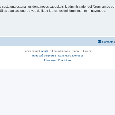
és costa una estona i us dóna noves capacitats. L’administrador del fòrum també po
Si us plau, assegureu-vos de llegir les regles del fòrum mentre hi navegueu.
Contacta 
Funciona amb
phpBB
® Forum Software © phpBB Limited
Traducció del phpBB: Isaac Garcia Abrodos
Privadesa
|
Condicions