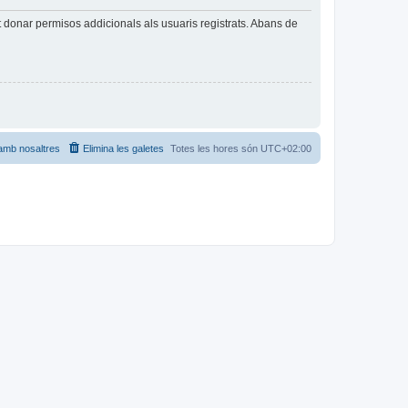
t donar permisos addicionals als usuaris registrats. Abans de
amb nosaltres
Elimina les galetes
Totes les hores són
UTC+02:00