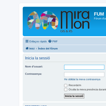
FUM
Fòrum d'u
Enllaços ràpids
PMF
Inici
Índex del fòrum
Inicia la sessió
Nom d’usuari:
Contrasenya:
He oblidat la meva contrasenya
Recorda’m
Oculta la meva presència durant