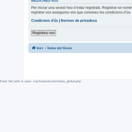
REGISTREU-VOS
Per iniciar una sessió heu d’estar registrats. Registrar-se nom
registrar-vos assegureu-vos que coneixeu les condicions d’ús. 
Condicions d’ús
|
Normes de privadesa
Registreu-vos
Inici
Índex del fòrum
Fatal: Not able to open ./cache/production/data_global.php