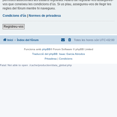
vos que coneixeu les condicions d’ús. Si us plau, assegureu-vos de llegir les
regles del fòrum mentre hi navegueu.
Condicions d’ús
|
Normes de privadesa
Registreu-vos
Inici
Índex del fòrum
Totes les hores són
UTC+02:00
Funciona amb
phpBB
® Forum Software © phpBB Limited
Traducció del phpBB: Isaac Garcia Abrodos
Privadesa
|
Condicions
Fatal: Not able to open ./cache/production/data_global.php