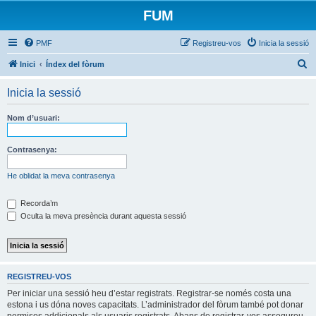
FUM
PMF
Registreu-vos
Inicia la sessió
C
Inici
Índex del fòrum
e
Inicia la sessió
r
c
Nom d’usuari:
a
Contrasenya:
He oblidat la meva contrasenya
Recorda’m
Oculta la meva presència durant aquesta sessió
REGISTREU-VOS
Per iniciar una sessió heu d’estar registrats. Registrar-se només costa una
estona i us dóna noves capacitats. L’administrador del fòrum també pot donar
permisos addicionals als usuaris registrats. Abans de registrar-vos assegureu-