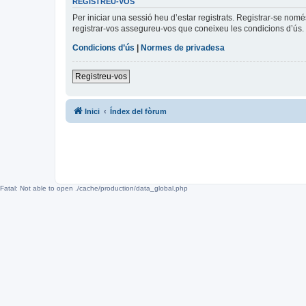
REGISTREU-VOS
Per iniciar una sessió heu d’estar registrats. Registrar-se nom
registrar-vos assegureu-vos que coneixeu les condicions d’ús. 
Condicions d’ús
|
Normes de privadesa
Registreu-vos
Inici
Índex del fòrum
Fatal: Not able to open ./cache/production/data_global.php