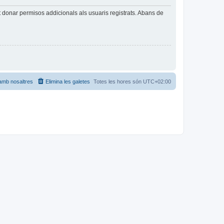
t donar permisos addicionals als usuaris registrats. Abans de
amb nosaltres
Elimina les galetes
Totes les hores són
UTC+02:00