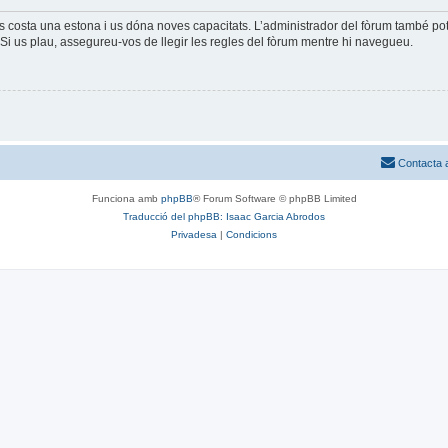
és costa una estona i us dóna noves capacitats. L’administrador del fòrum també po
Si us plau, assegureu-vos de llegir les regles del fòrum mentre hi navegueu.
Contacta 
Funciona amb
phpBB
® Forum Software © phpBB Limited
Traducció del phpBB: Isaac Garcia Abrodos
Privadesa
|
Condicions