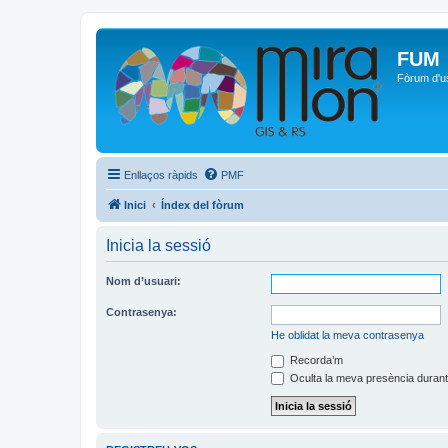
FUM
Fòrum d'u
Enllaços ràpids
PMF
Inici
Índex del fòrum
Inicia la sessió
Nom d’usuari:
Contrasenya:
He oblidat la meva contrasenya
Recorda’m
Oculta la meva presència durant