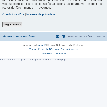
vos que coneixeu les condicions d’ús. Si us plau, assegureu-vos de llegir les
regles del fòrum mentre hi navegueu.
Condicions d’ús
|
Normes de privadesa
Registreu-vos
Inici
Índex del fòrum
Totes les hores són
UTC+02:00
Funciona amb
phpBB
® Forum Software © phpBB Limited
Traducció del phpBB: Isaac Garcia Abrodos
Privadesa
|
Condicions
Fatal: Not able to open ./cache/production/data_global.php