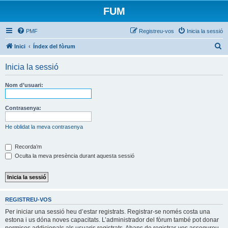
FUM
PMF
Registreu-vos
Inicia la sessió
C
Inici
Índex del fòrum
e
Inicia la sessió
r
c
Nom d’usuari:
a
Contrasenya:
He oblidat la meva contrasenya
Recorda’m
Oculta la meva presència durant aquesta sessió
REGISTREU-VOS
Per iniciar una sessió heu d’estar registrats. Registrar-se només costa una
estona i us dóna noves capacitats. L’administrador del fòrum també pot donar
permisos addicionals als usuaris registrats. Abans de registrar-vos assegureu-