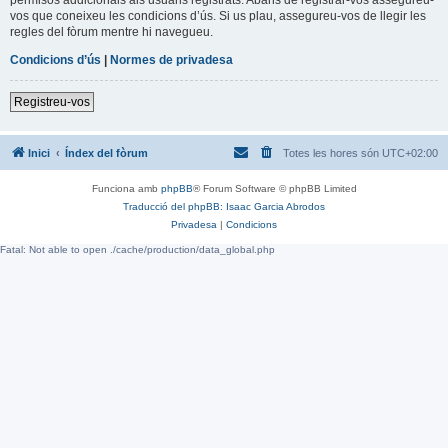
vos que coneixeu les condicions d’ús. Si us plau, assegureu-vos de llegir les
regles del fòrum mentre hi navegueu.
Condicions d’ús
|
Normes de privadesa
Registreu-vos
Inici
Índex del fòrum
Totes les hores són
UTC+02:00
Funciona amb
phpBB
® Forum Software © phpBB Limited
Traducció del phpBB: Isaac Garcia Abrodos
Privadesa
|
Condicions
Fatal: Not able to open ./cache/production/data_global.php