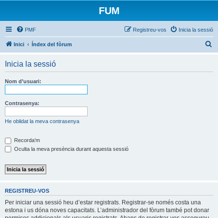
FUM
PMF
Registreu-vos
Inicia la sessió
C
Inici
Índex del fòrum
e
Inicia la sessió
r
c
Nom d’usuari:
a
Contrasenya:
He oblidat la meva contrasenya
Recorda’m
Oculta la meva presència durant aquesta sessió
REGISTREU-VOS
Per iniciar una sessió heu d’estar registrats. Registrar-se només costa una
estona i us dóna noves capacitats. L’administrador del fòrum també pot donar
permisos addicionals als usuaris registrats. Abans de registrar-vos assegureu-