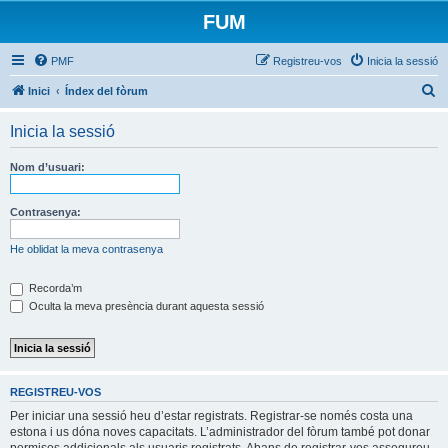
FUM
PMF
Registreu-vos
Inicia la sessió
C
Inici
Índex del fòrum
e
Inicia la sessió
r
c
Nom d’usuari:
a
Contrasenya:
He oblidat la meva contrasenya
Recorda’m
Oculta la meva presència durant aquesta sessió
REGISTREU-VOS
Per iniciar una sessió heu d’estar registrats. Registrar-se només costa una
estona i us dóna noves capacitats. L’administrador del fòrum també pot donar
permisos addicionals als usuaris registrats. Abans de registrar-vos assegureu-