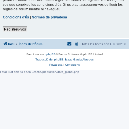
vos que coneixeu les condicions d’ús. Si us plau, assegureu-vos de llegir les
regles del fòrum mentre hi navegueu.
Condicions d’ús
|
Normes de privadesa
Registreu-vos
Inici
Índex del fòrum
Totes les hores són
UTC+02:00
Funciona amb
phpBB
® Forum Software © phpBB Limited
Traducció del phpBB: Isaac Garcia Abrodos
Privadesa
|
Condicions
Fatal: Not able to open ./cache/production/data_global.php