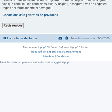
vos que coneixeu les condicions d’ús. Si us plau, assegureu-vos de llegir les
regles del fòrum mentre hi navegueu.
Condicions d’ús
|
Normes de privadesa
Registreu-vos
Inici
Índex del fòrum
Totes les hores són
UTC+02:00
Funciona amb
phpBB
® Forum Software © phpBB Limited
Traducció del phpBB: Isaac Garcia Abrodos
Privadesa
|
Condicions
Fatal: Not able to open ./cache/production/data_global.php