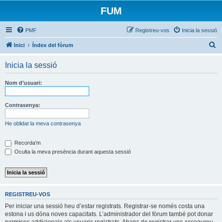
FUM
PMF
Registreu-vos
Inicia la sessió
C
Inici
Índex del fòrum
e
Inicia la sessió
r
c
Nom d’usuari:
a
Contrasenya:
He oblidat la meva contrasenya
Recorda’m
Oculta la meva presència durant aquesta sessió
REGISTREU-VOS
Per iniciar una sessió heu d’estar registrats. Registrar-se només costa una
estona i us dóna noves capacitats. L’administrador del fòrum també pot donar
permisos addicionals als usuaris registrats. Abans de registrar-vos assegureu-