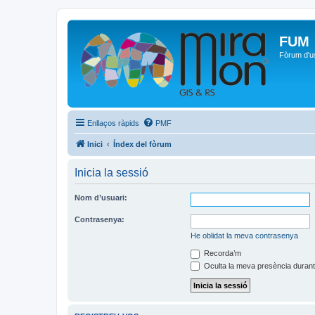
FUM
Fòrum d'u
Enllaços ràpids
PMF
Inici
Índex del fòrum
Inicia la sessió
Nom d’usuari:
Contrasenya:
He oblidat la meva contrasenya
Recorda’m
Oculta la meva presència durant