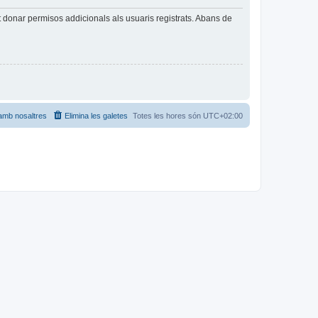
t donar permisos addicionals als usuaris registrats. Abans de
amb nosaltres
Elimina les galetes
Totes les hores són
UTC+02:00