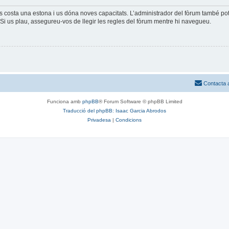
és costa una estona i us dóna noves capacitats. L’administrador del fòrum també po
Si us plau, assegureu-vos de llegir les regles del fòrum mentre hi navegueu.
Contacta 
Funciona amb
phpBB
® Forum Software © phpBB Limited
Traducció del phpBB: Isaac Garcia Abrodos
Privadesa
|
Condicions