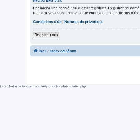
REGISTREU-VOS
Per iniciar una sessió heu d’estar registrats. Registrar-se nom
registrar-vos assegureu-vos que coneixeu les condicions d’ús. 
Condicions d’ús
|
Normes de privadesa
Registreu-vos
Inici
Índex del fòrum
Fatal: Not able to open ./cache/production/data_global.php