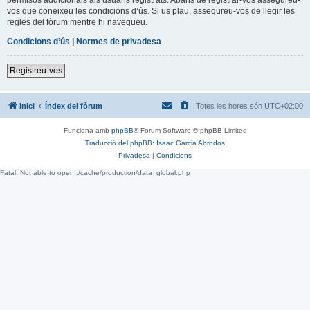
vos que coneixeu les condicions d’ús. Si us plau, assegureu-vos de llegir les
regles del fòrum mentre hi navegueu.
Condicions d’ús
|
Normes de privadesa
Registreu-vos
Inici
Índex del fòrum
Totes les hores són
UTC+02:00
Funciona amb
phpBB
® Forum Software © phpBB Limited
Traducció del phpBB: Isaac Garcia Abrodos
Privadesa
|
Condicions
Fatal: Not able to open ./cache/production/data_global.php