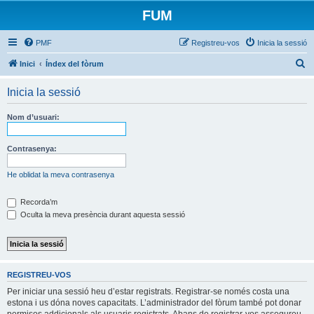
FUM
PMF
Registreu-vos
Inicia la sessió
C
Inici
Índex del fòrum
e
Inicia la sessió
r
c
Nom d’usuari:
a
Contrasenya:
He oblidat la meva contrasenya
Recorda’m
Oculta la meva presència durant aquesta sessió
REGISTREU-VOS
Per iniciar una sessió heu d’estar registrats. Registrar-se només costa una
estona i us dóna noves capacitats. L’administrador del fòrum també pot donar
permisos addicionals als usuaris registrats. Abans de registrar-vos assegureu-