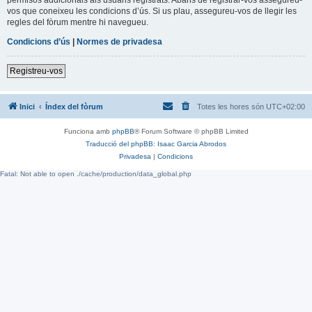
vos que coneixeu les condicions d’ús. Si us plau, assegureu-vos de llegir les
regles del fòrum mentre hi navegueu.
Condicions d’ús
|
Normes de privadesa
Registreu-vos
Inici
Índex del fòrum
Totes les hores són
UTC+02:00
Funciona amb
phpBB
® Forum Software © phpBB Limited
Traducció del phpBB: Isaac Garcia Abrodos
Privadesa
|
Condicions
Fatal: Not able to open ./cache/production/data_global.php