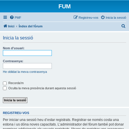
FUM
PMF
Registreu-vos
Inicia la sessió
C
Inici
Índex del fòrum
e
Inicia la sessió
r
c
Nom d’usuari:
a
Contrasenya:
He oblidat la meva contrasenya
Recorda’m
Oculta la meva presència durant aquesta sessió
REGISTREU-VOS
Per iniciar una sessió heu d’estar registrats. Registrar-se només costa una
estona i us dóna noves capacitats. L’administrador del fòrum també pot donar
permisos addicionals als usuaris registrats. Abans de registrar-vos assegureu-