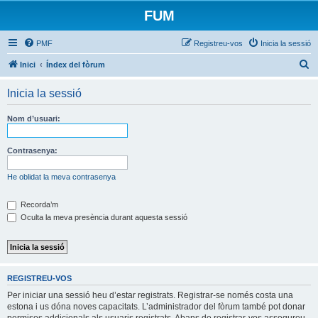
FUM
PMF
Registreu-vos
Inicia la sessió
C
Inici
Índex del fòrum
e
Inicia la sessió
r
c
Nom d’usuari:
a
Contrasenya:
He oblidat la meva contrasenya
Recorda’m
Oculta la meva presència durant aquesta sessió
REGISTREU-VOS
Per iniciar una sessió heu d’estar registrats. Registrar-se només costa una
estona i us dóna noves capacitats. L’administrador del fòrum també pot donar
permisos addicionals als usuaris registrats. Abans de registrar-vos assegureu-