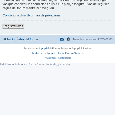
vos que coneixeu les condicions d’ús. Si us plau, assegureu-vos de llegir les
regles del fòrum mentre hi navegueu.
Condicions d’ús
|
Normes de privadesa
Registreu-vos
Inici
Índex del fòrum
Totes les hores són
UTC+02:00
Funciona amb
phpBB
® Forum Software © phpBB Limited
Traducció del phpBB: Isaac Garcia Abrodos
Privadesa
|
Condicions
Fatal: Not able to open ./cache/production/data_global.php