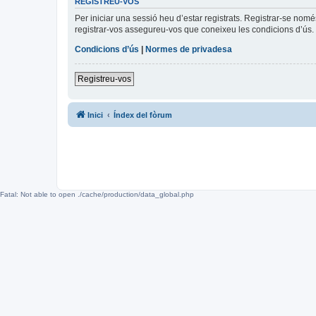
REGISTREU-VOS
Per iniciar una sessió heu d’estar registrats. Registrar-se nom
registrar-vos assegureu-vos que coneixeu les condicions d’ús. 
Condicions d’ús
|
Normes de privadesa
Registreu-vos
Inici
Índex del fòrum
Fatal: Not able to open ./cache/production/data_global.php