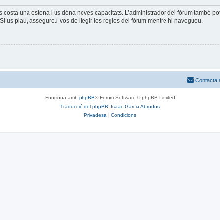
és costa una estona i us dóna noves capacitats. L’administrador del fòrum també po
Si us plau, assegureu-vos de llegir les regles del fòrum mentre hi navegueu.
Contacta 
Funciona amb
phpBB
® Forum Software © phpBB Limited
Traducció del phpBB: Isaac Garcia Abrodos
Privadesa
|
Condicions