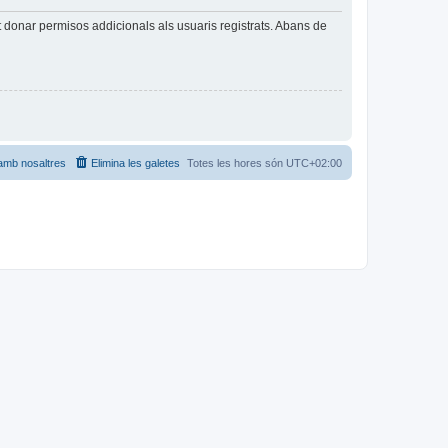
t donar permisos addicionals als usuaris registrats. Abans de
amb nosaltres
Elimina les galetes
Totes les hores són
UTC+02:00