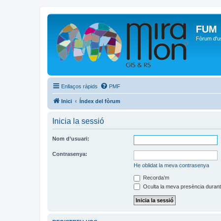
FUM
Fòrum d'u
Enllaços ràpids
PMF
Inici
Índex del fòrum
Inicia la sessió
Nom d’usuari:
Contrasenya:
He oblidat la meva contrasenya
Recorda’m
Oculta la meva presència durant