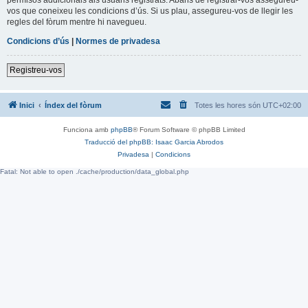
vos que coneixeu les condicions d’ús. Si us plau, assegureu-vos de llegir les
regles del fòrum mentre hi navegueu.
Condicions d’ús
|
Normes de privadesa
Registreu-vos
Inici
Índex del fòrum
Totes les hores són
UTC+02:00
Funciona amb
phpBB
® Forum Software © phpBB Limited
Traducció del phpBB: Isaac Garcia Abrodos
Privadesa
|
Condicions
Fatal: Not able to open ./cache/production/data_global.php