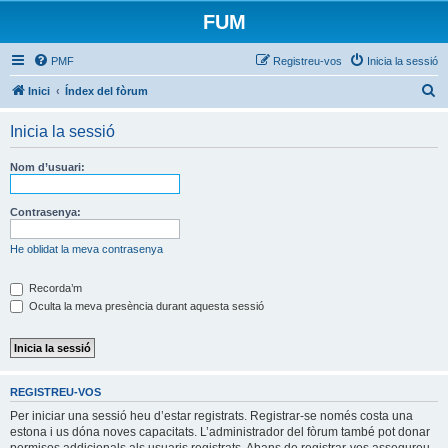
FUM
PMF
Registreu-vos
Inicia la sessió
C
Inici
Índex del fòrum
e
Inicia la sessió
r
c
Nom d’usuari:
a
Contrasenya:
He oblidat la meva contrasenya
Recorda’m
Oculta la meva presència durant aquesta sessió
REGISTREU-VOS
Per iniciar una sessió heu d’estar registrats. Registrar-se només costa una
estona i us dóna noves capacitats. L’administrador del fòrum també pot donar
permisos addicionals als usuaris registrats. Abans de registrar-vos assegureu-