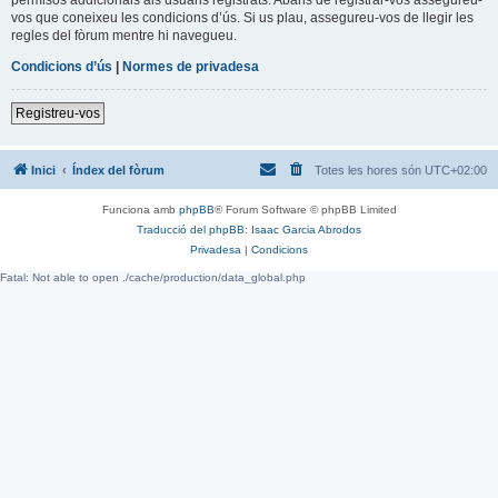
vos que coneixeu les condicions d’ús. Si us plau, assegureu-vos de llegir les
regles del fòrum mentre hi navegueu.
Condicions d’ús
|
Normes de privadesa
Registreu-vos
Inici
Índex del fòrum
Totes les hores són
UTC+02:00
Funciona amb
phpBB
® Forum Software © phpBB Limited
Traducció del phpBB: Isaac Garcia Abrodos
Privadesa
|
Condicions
Fatal: Not able to open ./cache/production/data_global.php