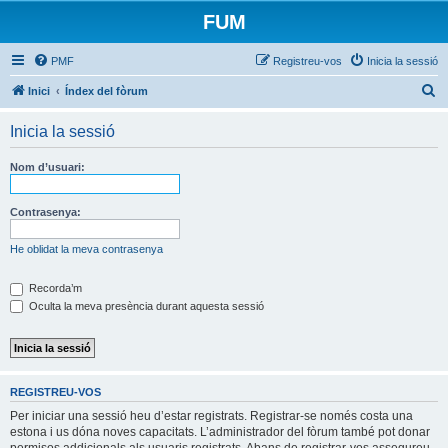
FUM
PMF
Registreu-vos
Inicia la sessió
C
Inici
Índex del fòrum
e
Inicia la sessió
r
c
Nom d’usuari:
a
Contrasenya:
He oblidat la meva contrasenya
Recorda’m
Oculta la meva presència durant aquesta sessió
REGISTREU-VOS
Per iniciar una sessió heu d’estar registrats. Registrar-se només costa una
estona i us dóna noves capacitats. L’administrador del fòrum també pot donar
permisos addicionals als usuaris registrats. Abans de registrar-vos assegureu-