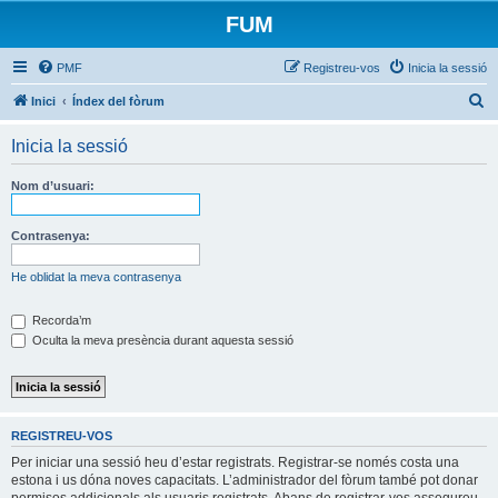
FUM
PMF
Registreu-vos
Inicia la sessió
C
Inici
Índex del fòrum
e
Inicia la sessió
r
c
Nom d’usuari:
a
Contrasenya:
He oblidat la meva contrasenya
Recorda’m
Oculta la meva presència durant aquesta sessió
REGISTREU-VOS
Per iniciar una sessió heu d’estar registrats. Registrar-se només costa una
estona i us dóna noves capacitats. L’administrador del fòrum també pot donar
permisos addicionals als usuaris registrats. Abans de registrar-vos assegureu-