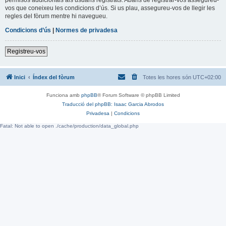
vos que coneixeu les condicions d’ús. Si us plau, assegureu-vos de llegir les
regles del fòrum mentre hi navegueu.
Condicions d’ús
|
Normes de privadesa
Registreu-vos
Inici
Índex del fòrum
Totes les hores són
UTC+02:00
Funciona amb
phpBB
® Forum Software © phpBB Limited
Traducció del phpBB: Isaac Garcia Abrodos
Privadesa
|
Condicions
Fatal: Not able to open ./cache/production/data_global.php