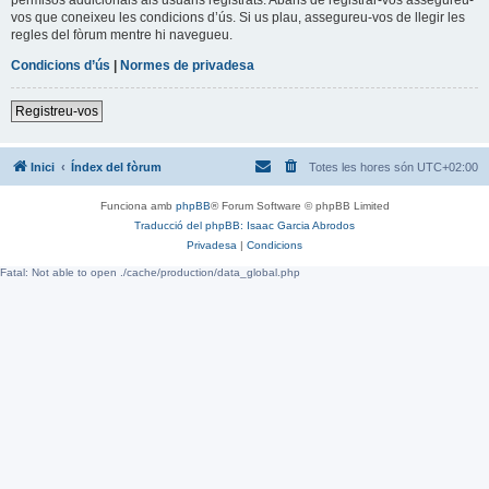
vos que coneixeu les condicions d’ús. Si us plau, assegureu-vos de llegir les
regles del fòrum mentre hi navegueu.
Condicions d’ús
|
Normes de privadesa
Registreu-vos
Inici
Índex del fòrum
Totes les hores són
UTC+02:00
Funciona amb
phpBB
® Forum Software © phpBB Limited
Traducció del phpBB: Isaac Garcia Abrodos
Privadesa
|
Condicions
Fatal: Not able to open ./cache/production/data_global.php