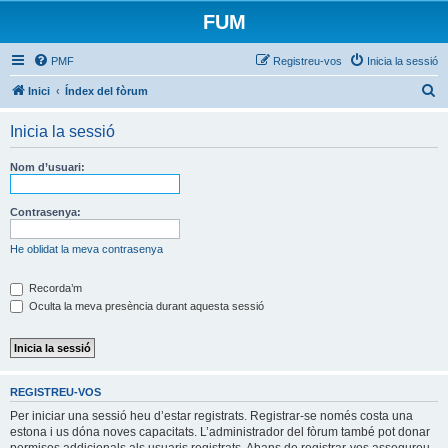
FUM
PMF
Registreu-vos
Inicia la sessió
C
Inici
Índex del fòrum
e
Inicia la sessió
r
c
Nom d’usuari:
a
Contrasenya:
He oblidat la meva contrasenya
Recorda’m
Oculta la meva presència durant aquesta sessió
REGISTREU-VOS
Per iniciar una sessió heu d’estar registrats. Registrar-se només costa una
estona i us dóna noves capacitats. L’administrador del fòrum també pot donar
permisos addicionals als usuaris registrats. Abans de registrar-vos assegureu-