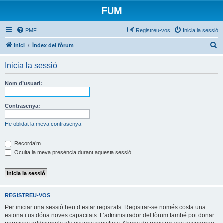
FUM
PMF
Registreu-vos
Inicia la sessió
C
Inici
Índex del fòrum
e
Inicia la sessió
r
c
Nom d’usuari:
a
Contrasenya:
He oblidat la meva contrasenya
Recorda’m
Oculta la meva presència durant aquesta sessió
REGISTREU-VOS
Per iniciar una sessió heu d’estar registrats. Registrar-se només costa una
estona i us dóna noves capacitats. L’administrador del fòrum també pot donar
permisos addicionals als usuaris registrats. Abans de registrar-vos assegureu-