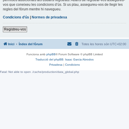
vos que coneixeu les condicions d’ús. Si us plau, assegureu-vos de llegir les
regles del fòrum mentre hi navegueu.
Condicions d’ús
|
Normes de privadesa
Registreu-vos
Inici
Índex del fòrum
Totes les hores són
UTC+02:00
Funciona amb
phpBB
® Forum Software © phpBB Limited
Traducció del phpBB: Isaac Garcia Abrodos
Privadesa
|
Condicions
Fatal: Not able to open ./cache/production/data_global.php