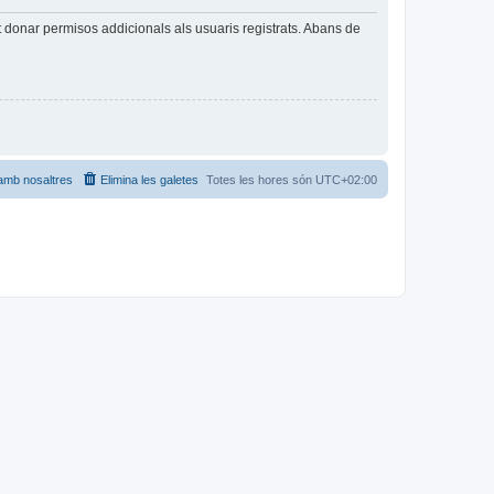
t donar permisos addicionals als usuaris registrats. Abans de
amb nosaltres
Elimina les galetes
Totes les hores són
UTC+02:00