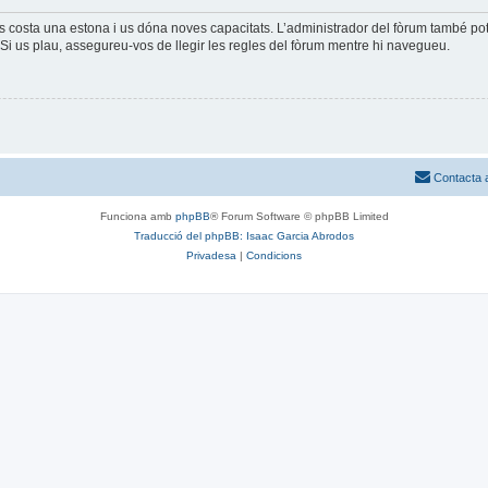
és costa una estona i us dóna noves capacitats. L’administrador del fòrum també po
Si us plau, assegureu-vos de llegir les regles del fòrum mentre hi navegueu.
Contacta 
Funciona amb
phpBB
® Forum Software © phpBB Limited
Traducció del phpBB: Isaac Garcia Abrodos
Privadesa
|
Condicions