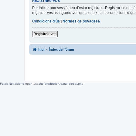
REGISTREU-VOS
Per iniciar una sessió heu d’estar registrats. Registrar-se nom
registrar-vos assegureu-vos que coneixeu les condicions d’ús. 
Condicions d’ús
|
Normes de privadesa
Registreu-vos
Inici
Índex del fòrum
Fatal: Not able to open ./cache/production/data_global.php