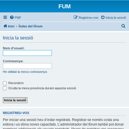
FUM
PMF
Registreu-vos
Inicia la sessió
C
Inici
Índex del fòrum
e
Inicia la sessió
r
c
Nom d’usuari:
a
Contrasenya:
He oblidat la meva contrasenya
Recorda’m
Oculta la meva presència durant aquesta sessió
REGISTREU-VOS
Per iniciar una sessió heu d’estar registrats. Registrar-se només costa una
estona i us dóna noves capacitats. L’administrador del fòrum també pot donar
permisos addicionals als usuaris registrats. Abans de registrar-vos assegureu-