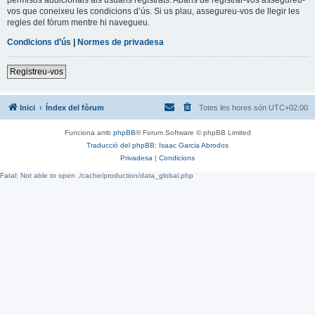
vos que coneixeu les condicions d’ús. Si us plau, assegureu-vos de llegir les
regles del fòrum mentre hi navegueu.
Condicions d’ús
|
Normes de privadesa
Registreu-vos
Inici
Índex del fòrum
Totes les hores són
UTC+02:00
Funciona amb
phpBB
® Forum Software © phpBB Limited
Traducció del phpBB: Isaac Garcia Abrodos
Privadesa
|
Condicions
Fatal: Not able to open ./cache/production/data_global.php