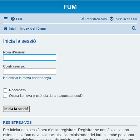
FUM
PMF
Registreu-vos
Inicia la sessió
C
Inici
Índex del fòrum
e
Inicia la sessió
r
c
Nom d’usuari:
a
Contrasenya:
He oblidat la meva contrasenya
Recorda’m
Oculta la meva presència durant aquesta sessió
REGISTREU-VOS
Per iniciar una sessió heu d’estar registrats. Registrar-se només costa una
estona i us dóna noves capacitats. L’administrador del fòrum també pot donar
permisos addicionals als usuaris registrats. Abans de registrar-vos assegureu-