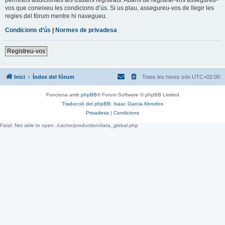
vos que coneixeu les condicions d’ús. Si us plau, assegureu-vos de llegir les
regles del fòrum mentre hi navegueu.
Condicions d’ús
|
Normes de privadesa
Registreu-vos
Inici
Índex del fòrum
Totes les hores són
UTC+02:00
Funciona amb
phpBB
® Forum Software © phpBB Limited
Traducció del phpBB: Isaac Garcia Abrodos
Privadesa
|
Condicions
Fatal: Not able to open ./cache/production/data_global.php