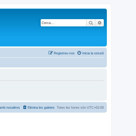
Cerca
Cerca avançada
Registreu-vos
Inicia la sessió
amb nosaltres
Elimina les galetes
Totes les hores són
UTC+02:00