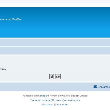
suaris del MiraMon
òrum?
Contacta 
Funciona amb
phpBB
® Forum Software © phpBB Limited
Traducció del phpBB: Isaac Garcia Abrodos
Privadesa
|
Condicions