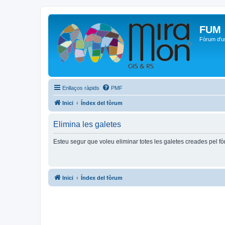
FUM
Fòrum d'u
Enllaços ràpids
PMF
Inici
Índex del fòrum
Elimina les galetes
Esteu segur que voleu eliminar totes les galetes creades pel f
Inici
Índex del fòrum