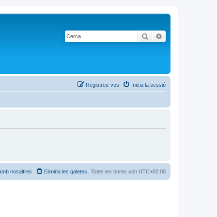
Cerca
Cerca avançada
Registreu-vos
Inicia la sessió
amb nosaltres
Elimina les galetes
Totes les hores són
UTC+02:00