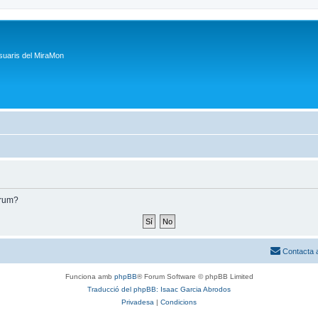
suaris del MiraMon
òrum?
Contacta 
Funciona amb
phpBB
® Forum Software © phpBB Limited
Traducció del phpBB: Isaac Garcia Abrodos
Privadesa
|
Condicions