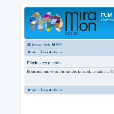
FUM
Fòrum d'u
Enllaços ràpids
PMF
Inici
Índex del fòrum
Elimina les galetes
Esteu segur que voleu eliminar totes les galetes creades pel f
Inici
Índex del fòrum