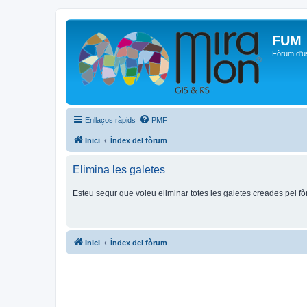
FUM
Fòrum d'u
Enllaços ràpids
PMF
Inici
Índex del fòrum
Elimina les galetes
Esteu segur que voleu eliminar totes les galetes creades pel f
Inici
Índex del fòrum