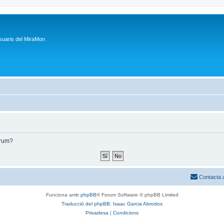
suaris del MiraMon
òrum?
Contacta 
Funciona amb
phpBB
® Forum Software © phpBB Limited
Traducció del phpBB: Isaac Garcia Abrodos
Privadesa
|
Condicions