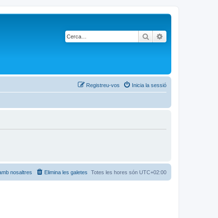
Cerca
Cerca avançada
Registreu-vos
Inicia la sessió
amb nosaltres
Elimina les galetes
Totes les hores són
UTC+02:00