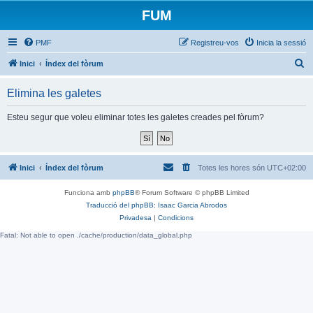
FUM
PMF
Registreu-vos
Inicia la sessió
C
Inici
Índex del fòrum
e
Elimina les galetes
r
c
Esteu segur que voleu eliminar totes les galetes creades pel fòrum?
a
Inici
Índex del fòrum
Totes les hores són
UTC+02:00
Funciona amb
phpBB
® Forum Software © phpBB Limited
Traducció del phpBB: Isaac Garcia Abrodos
Privadesa
|
Condicions
Fatal: Not able to open ./cache/production/data_global.php