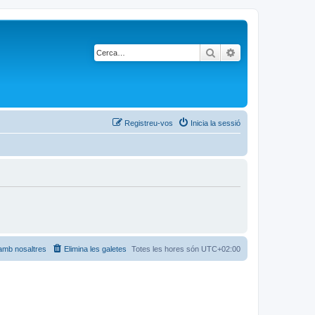
Cerca
Cerca avançada
Registreu-vos
Inicia la sessió
amb nosaltres
Elimina les galetes
Totes les hores són
UTC+02:00