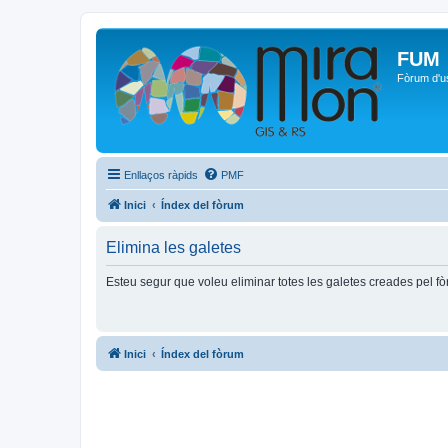
FUM
Fòrum d'u
Enllaços ràpids
PMF
Inici
Índex del fòrum
Elimina les galetes
Esteu segur que voleu eliminar totes les galetes creades pel f
Inici
Índex del fòrum