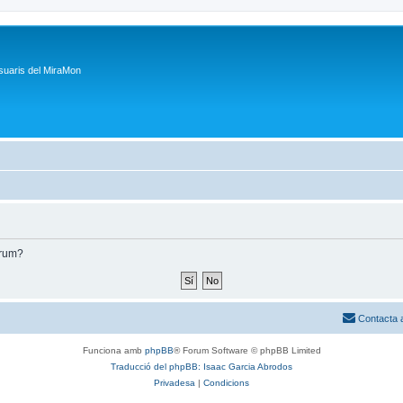
suaris del MiraMon
òrum?
Contacta 
Funciona amb
phpBB
® Forum Software © phpBB Limited
Traducció del phpBB: Isaac Garcia Abrodos
Privadesa
|
Condicions