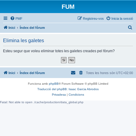
FUM
PMF
Registreu-vos
Inicia la sessió
C
Inici
Índex del fòrum
e
Elimina les galetes
r
c
Esteu segur que voleu eliminar totes les galetes creades pel fòrum?
a
Inici
Índex del fòrum
Totes les hores són
UTC+02:00
Funciona amb
phpBB
® Forum Software © phpBB Limited
Traducció del phpBB: Isaac Garcia Abrodos
Privadesa
|
Condicions
Fatal: Not able to open ./cache/production/data_global.php