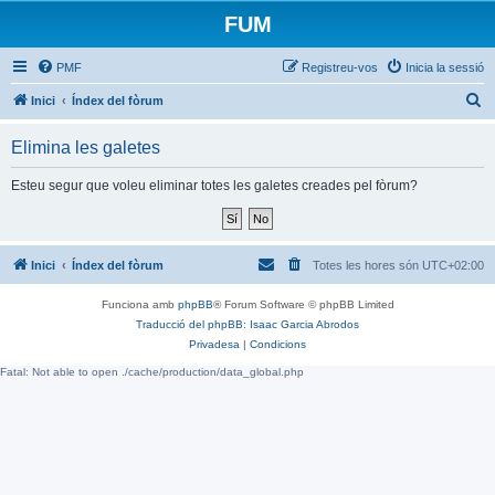
FUM
PMF
Registreu-vos
Inicia la sessió
C
Inici
Índex del fòrum
e
Elimina les galetes
r
c
Esteu segur que voleu eliminar totes les galetes creades pel fòrum?
a
Inici
Índex del fòrum
Totes les hores són
UTC+02:00
Funciona amb
phpBB
® Forum Software © phpBB Limited
Traducció del phpBB: Isaac Garcia Abrodos
Privadesa
|
Condicions
Fatal: Not able to open ./cache/production/data_global.php